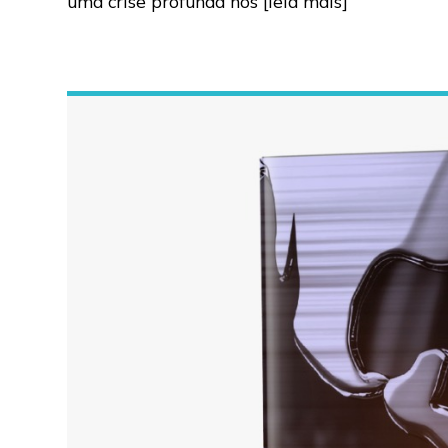
uma crise profunda nos
[leia mais]