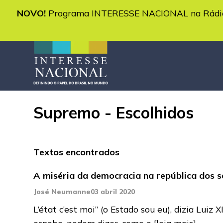
NOVO!
Programa INTERESSE NACIONAL na Rádio 
Supremo - Escolhidos
Textos encontrados
A miséria da democracia na república dos 
José Neumanne
03 abril 2020
L’état c’est moi” (o Estado sou eu), dizia Luiz
esnobe, podem dizer, como o
[leia mais]