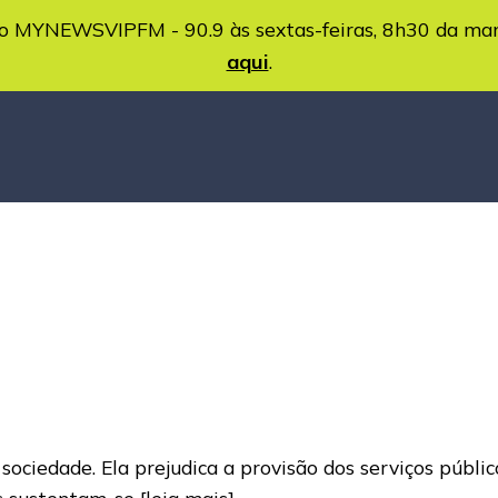
MYNEWSVIPFM - 90.9 às sextas-feiras, 8h30 da ma
aqui
.
ciedade. Ela prejudica a provisão dos serviços públic
as sustentam-se
[leia mais]