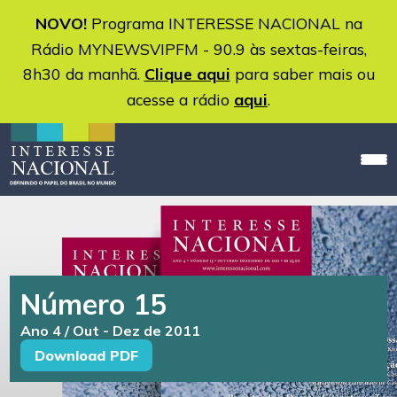
NOVO!
Programa INTERESSE NACIONAL na
Rádio MYNEWSVIPFM - 90.9 às sextas-feiras,
8h30 da manhã.
Clique aqui
para saber mais ou
acesse a rádio
aqui
.
Número 15
Ano 4 / Out - Dez de 2011
Download PDF