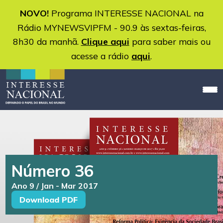
NOVO!
Programa INTERESSE NACIONAL na
Rádio MYNEWSVIPFM - 90.9 às sextas-feiras,
8h30 da manhã.
Clique aqui
para saber mais ou
acesse a rádio
aqui
.
Número 36
Ano 9 / Jan - Mar 2017
Download PDF