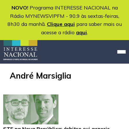
NOVO!
Programa INTERESSE NACIONAL na
Rádio MYNEWSVIPFM - 90.9 às sextas-feiras,
8h30 da manhã.
Clique aqui
para saber mais ou
acesse a rádio
aqui
.
André Marsiglia
STF na Nova República: árbitro sui generis