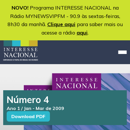
NOVO!
Programa INTERESSE NACIONAL na
Rádio MYNEWSVIPFM - 90.9 às sextas-feiras,
8h30 da manhã.
Clique aqui
para saber mais ou
acesse a rádio
aqui
.
Número 4
Ano 1 / Jan - Mar de 2009
Download PDF