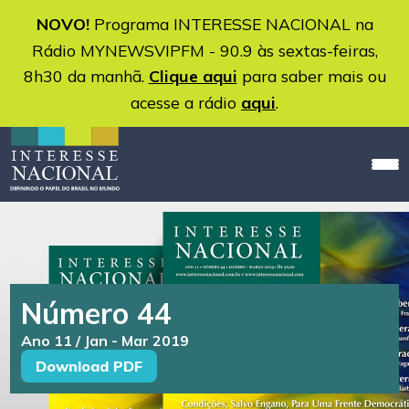
NOVO!
Programa INTERESSE NACIONAL na
Rádio MYNEWSVIPFM - 90.9 às sextas-feiras,
8h30 da manhã.
Clique aqui
para saber mais ou
acesse a rádio
aqui
.
Número 44
Ano 11 / Jan - Mar 2019
Download PDF