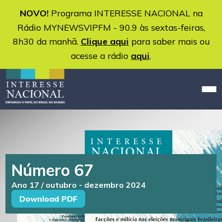
NOVO!
Programa INTERESSE NACIONAL na
Rádio MYNEWSVIPFM - 90.9 às sextas-feiras,
8h30 da manhã.
Clique aqui
para saber mais ou
acesse a rádio
aqui
.
Número 67
Ano 17 / outubro - dezembro 2024
Download PDF