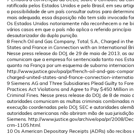
ratificada pelos Estados Unidos e pelo Brasil, em seu artig
a possibilidade de um país consultar outros para determinar
mais adequada, essa disposição não tem sido invocada f
Os Estados Unidos notoriamente não reconhecem o ne bis
vários casos em que o país não aplica o referido princípio
desautorizador da dupla punição.
8 French Oil and Gas Company, Total, S.A., Charged in the
States and France in Connection with an International B
Nesse press release do DOJ, de 29 de maio de 2013, as au
comunicam que a empresa foi sentenciada tanto nos Est
quanto na França por um esquema de suborno internacion
http://www.justice.gov/opa/pr/french-oil-and-gas-compan
charged-united-states-and-france-connection-internatio
9 Siemens AG and Three Subsidiaries Plead Guilty to Fore
Practices Act Violations and Agree to Pay $450 Million 
Criminal Fines. Nesse press release do DOJ, de 8 de maio 
autoridades comunicam as multas criminais combinadas n
execução coordenadas pelo DOJ, SEC e autoridades alemã
autoridades americanas não abriram mão de sua jurisdição
Siemens. http://www.justice.gov/archive/opa/pr/2008/De
crm-1105.html.
10 Os American Depositary Receipts (ADRs) são recibos 