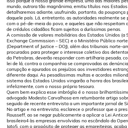
Isso porque a nossa grande empresa, uma das maiores petr
mundo, outrora tão magnânima, emitiu títulos nos Estado
detalharemos adiante, usufruindo, portanto, da poupança 
daquele país. Lá, entretanto, as autoridades realmente s
com o pé-de-meia do povo, e aqueles que não respeitam 
de crédulos cidadãos ficam sujeitos a duríssimas penas.
A comissão de valores mobiliários dos Estados Unidos (a S
Exchange Commission – SEC) e o Ministério Público nort
(Department of Justice – DOJ), além dos tribunais norte-a
procurados para proteger o interesse coletivo dos detentor
da Petrobras, deverão responder com artilharia pesada, 
lei de lá, contra a companhia se comprovadas as denúnci
corrupção e apurados os prejuízos aos investidores estran
diferente daqui. As pesadíssimas multas e acordos milioná
sistema dos Estados Unidos vingarão a honra dos brasilei
infelizmente, com o nosso próprio tesouro.
Quem bem explica esse imbróglio é o nosso brilhantíssimo
advogado Modesto Carvalhosa em retumbante artigo sobr
seguido de recente entrevista a um importante jornal de S
No artigo e na entrevista, esclarece o professor que a pre
Rousseff, ao se negar publicamente a aplicar a Lei Antico
brasileira4 às empresas envolvidas no escândalo da Ope
Jato5, com o propósito de proteger as empreiteiras, acaba