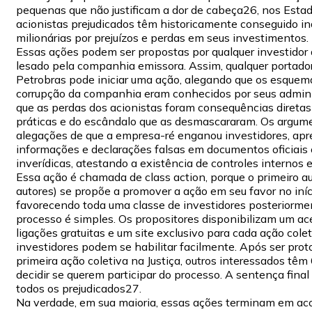
pequenas que não justificam a dor de cabeça26, nos Estad
acionistas prejudicados têm historicamente conseguido i
milionárias por prejuízos e perdas em seus investimentos.
Essas ações podem ser propostas por qualquer investidor 
lesado pela companhia emissora. Assim, qualquer portad
Petrobras pode iniciar uma ação, alegando que os esquem
corrupção da companhia eram conhecidos por seus admini
que as perdas dos acionistas foram consequências direta
práticas e do escândalo que as desmascararam. Os argum
alegações de que a empresa-ré enganou investidores, ap
informações e declarações falsas em documentos oficiais 
inverídicas, atestando a existência de controles internos e
Essa ação é chamada de class action, porque o primeiro au
autores) se propõe a promover a ação em seu favor no iníc
favorecendo toda uma classe de investidores posteriorme
processo é simples. Os propositores disponibilizam um ac
ligações gratuitas e um site exclusivo para cada ação colet
investidores podem se habilitar facilmente. Após ser prot
primeira ação coletiva na Justiça, outros interessados têm
decidir se querem participar do processo. A sentença final
todos os prejudicados27.
Na verdade, em sua maioria, essas ações terminam em aco