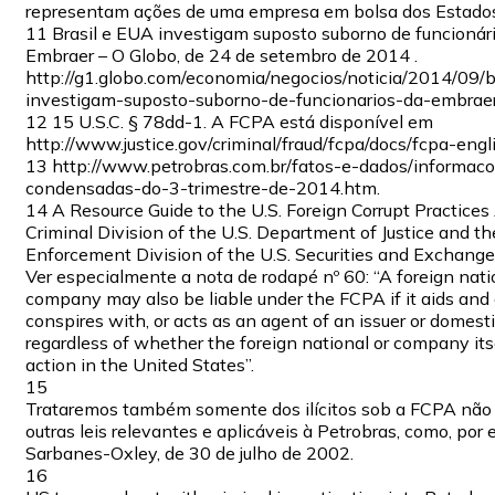
representam ações de uma empresa em bolsa dos Estados
11 Brasil e EUA investigam suposto suborno de funcionár
Embraer – O Globo, de 24 de setembro de 2014 .
http://g1.globo.com/economia/negocios/noticia/2014/09/b
investigam-suposto-suborno-de-funcionarios-da-embrae
12 15 U.S.C. § 78dd-1. A FCPA está disponível em
http://www.justice.gov/criminal/fraud/fcpa/docs/fcpa-engli
13 http://www.petrobras.com.br/fatos-e-dados/informaco
condensadas-do-3-trimestre-de-2014.htm.
14 A Resource Guide to the U.S. Foreign Corrupt Practices
Criminal Division of the U.S. Department of Justice and th
Enforcement Division of the U.S. Securities and Exchang
Ver especialmente a nota de rodapé nº 60: “A foreign nati
company may also be liable under the FCPA if it aids and 
conspires with, or acts as an agent of an issuer or domest
regardless of whether the foreign national or company its
action in the United States”.
15
Trataremos também somente dos ilícitos sob a FCPA não
outras leis relevantes e aplicáveis à Petrobras, como, por 
Sarbanes-Oxley, de 30 de julho de 2002.
16