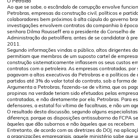
O Petrolão
Ao que se sabe, o escândalo de corrupção envolve funcion
Petrobras, empresas da construção civil, políticos e partido
colaboradores bem próximos à alta cúpula do governo brasi
investigações envolvem contratos da companhia à época
senhora Dilma Rousseff era a presidente do Conselho de
Administração da petrolífera, antes de se candidatar à pr
2011.
Segundo informações vindas a público, altos dirigentes da
permitiam que membros de um suposto cartel de empresa
construção sistematicamente inflassem os seus custos 
contratos com a petroleira. As empresas contratadas, por 
pagavam a altos executivos da Petrobras e a políticos de 
partidos até 3% do valor total do contrato, sob a forma de
Argumenta a Petrobras, fazendo-se de vítima, que os pa
propinas na verdade teriam sido efetuados pelas empresa
contratadas, e não diretamente por ela, Petrobras. Para e
defensores, a estatal foi vítima de facaltruas, e não um ag
O resultado desta discussão, segundo alguns especialistas
diferença, porque as disposições antissuborno da FCPA s
àqueles que dão subornos e não àqueles que os recebem.
Entretanto, de acordo com as diretrizes do DOJ, na aplica
a organizações empresariais, aquele ministério sabe que 