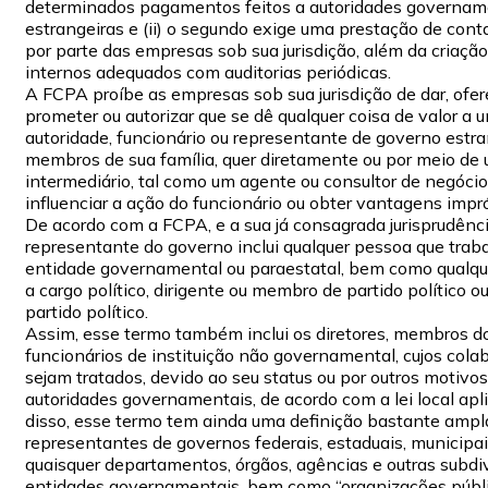
determinados pagamentos feitos a autoridades governam
estrangeiras e (ii) o segundo exige uma prestação de conta
por parte das empresas sob sua jurisdição, além da criação
internos adequados com auditorias periódicas.
A FCPA proíbe as empresas sob sua jurisdição de dar, ofer
prometer ou autorizar que se dê qualquer coisa de valor a 
autoridade, funcionário ou representante de governo estra
membros de sua família, quer diretamente ou por meio de
intermediário, tal como um agente ou consultor de negócios
influenciar a ação do funcionário ou obter vantagens impró
De acordo com a FCPA, e a sua já consagrada jurisprudênci
representante do governo inclui qualquer pessoa que trab
entidade governamental ou paraestatal, bem como qualqu
a cargo político, dirigente ou membro de partido político ou
partido político.
Assim, esse termo também inclui os diretores, membros d
funcionários de instituição não governamental, cujos cola
sejam tratados, devido ao seu status ou por outros motivo
autoridades governamentais, de acordo com a lei local apl
disso, esse termo tem ainda uma definição bastante ampla
representantes de governos federais, estaduais, municipai
quaisquer departamentos, órgãos, agências e outras subdi
entidades governamentais, bem como “organizações públ