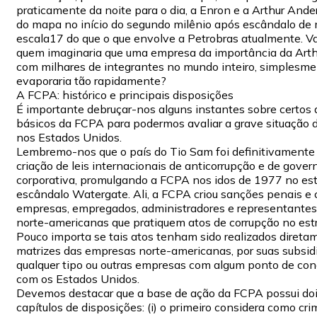
praticamente da noite para o dia, a Enron e a Arthur And
do mapa no início do segundo milênio após escândalo de
escala17 do que o que envolve a Petrobras atualmente. Va
quem imaginaria que uma empresa da importância da Arth
com milhares de integrantes no mundo inteiro, simplesm
evaporaria tão rapidamente?
A FCPA: histórico e principais disposições
É importante debruçar-nos alguns instantes sobre certos
básicos da FCPA para podermos avaliar a grave situação 
nos Estados Unidos.
Lembremo-nos que o país do Tio Sam foi definitivamente 
criação de leis internacionais de anticorrupção e de gove
corporativa, promulgando a FCPA nos idos de 1977 no est
escândalo Watergate. Ali, a FCPA criou sanções penais e c
empresas, empregados, administradores e representante
norte-americanas que pratiquem atos de corrupção no estr
Pouco importa se tais atos tenham sido realizados direta
matrizes das empresas norte-americanas, por suas subsidi
qualquer tipo ou outras empresas com algum ponto de con
com os Estados Unidos.
Devemos destacar que a base de ação da FCPA possui do
capítulos de disposições: (i) o primeiro considera como cri