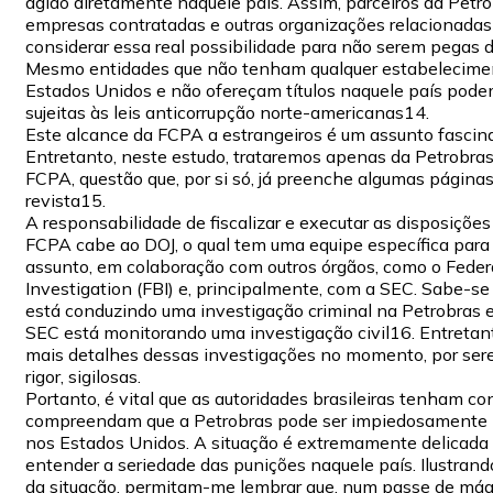
agido diretamente naquele país. Assim, parceiros da Petro
empresas contratadas e outras organizações relacionadas
considerar essa real possibilidade para não serem pegas d
Mesmo entidades que não tenham qualquer estabelecime
Estados Unidos e não ofereçam títulos naquele país pode
sujeitas às leis anticorrupção norte-americanas14.
Este alcance da FCPA a estrangeiros é um assunto fascin
Entretanto, neste estudo, trataremos apenas da Petrobras 
FCPA, questão que, por si só, já preenche algumas página
revista15.
A responsabilidade de fiscalizar e executar as disposições
FCPA cabe ao DOJ, o qual tem uma equipe específica para 
assunto, em colaboração com outros órgãos, como o Feder
Investigation (FBI) e, principalmente, com a SEC. Sabe-se
está conduzindo uma investigação criminal na Petrobras 
SEC está monitorando uma investigação civil16. Entretan
mais detalhes dessas investigações no momento, por sere
rigor, sigilosas.
Portanto, é vital que as autoridades brasileiras tenham co
compreendam que a Petrobras pode ser impiedosamente
nos Estados Unidos. A situação é extremamente delicada 
entender a seriedade das punições naquele país. Ilustrand
da situação, permitam-me lembrar que, num passe de mági