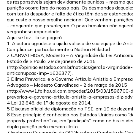
os responsáveis sejam devidamente punidos – mesmo qu
punição ocorra fora do nosso país. Os desmandos daquel
com tanto despudor e falta de ética têm de ser estancad
que custe o nosso orgulho nacional. Que venham puniçõe
– conquanto que prevaleçam. O povo brasileiro não aguen
vergonhosa impunidade.
Aqui se faz… lá se pagará.
1. A autora agradece a ajuda valiosa de sua equipe de Ant
Compliance, particularmente a Nathan Blikstad.
2 CARVALHOSA, Modesto – A Virgindade da Lei Anticorru
Estado de S.Paulo, 29 de janeiro de 2015
(http://opiniao.estadao.com.br/noticias/geral,a-virgindade-
anticorrupcao-imp-,1626377).
3 Dilma Prevarica, e o Governo Articula Anistia a Empresas
Advogado – Modesto Carvalhosa – 2 de março de 2015
(http://www1.folha.uol.com.br/poder/2015/03/1596700-d
prevarica-e-governo-articula-anistia-a-empresas-diz-adv
4 Lei 12.846, de 1° de agosto de 2014.
5 Discurso oficial de diplomação no TSE, em 19 de dezem
6 Esse princípio é conhecido nos Estados Unidos como “d
jeopardy protection” ou, em “juridiquês”, como ne bis in ide
dupla punição pelo mesmo ilícito.
7 Embora a Convenção da OCDE sobre o Combate da Cor