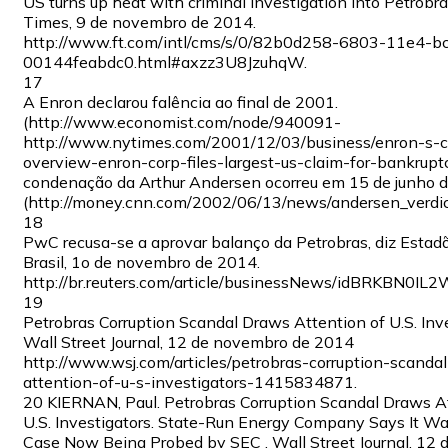
US turns up heat with criminal investigation into Petrobra
Times, 9 de novembro de 2014.
http://www.ft.com/intl/cms/s/0/82b0d258-6803-11e4-b
00144feabdc0.html#axzz3U8JzuhqW.
17
A Enron declarou falência ao final de 2001.
(http://www.economist.com/node/940091-
http://www.nytimes.com/2001/12/03/business/enron-s-c
overview-enron-corp-files-largest-us-claim-for-bankruptc
condenação da Arthur Andersen ocorreu em 15 de junho 
(http://money.cnn.com/2002/06/13/news/andersen_verdict
18
PwC recusa-se a aprovar balanço da Petrobras, diz Estadã
Brasil, 1o de novembro de 2014.
http://br.reuters.com/article/businessNews/idBRKBN0I
19
Petrobras Corruption Scandal Draws Attention of U.S. Inve
Wall Street Journal, 12 de novembro de 2014
http://www.wsj.com/articles/petrobras-corruption-scanda
attention-of-u-s-investigators-1415834871.
20 KIERNAN, Paul. Petrobras Corruption Scandal Draws A
U.S. Investigators. State-Run Energy Company Says It Wa
Case Now Being Probed by SEC , Wall Street Journal, 12