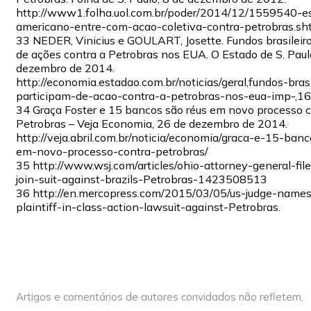
http://www1.folha.uol.com.br/poder/2014/12/1559540-esc
americano-entre-com-acao-coletiva-contra-petrobras.sht
33 NEDER, Vinicius e GOULART, Josette. Fundos brasileir
de ações contra a Petrobras nos EUA. O Estado de S. Paul
dezembro de 2014.
http://economia.estadao.com.br/noticias/geral,fundos-brasi
participam-de-acao-contra-a-petrobras-nos-eua-imp-,
34 Graça Foster e 15 bancos são réus em novo processo c
Petrobras – Veja Economia, 26 de dezembro de 2014.
http://veja.abril.com.br/noticia/economia/graca-e-15-ban
em-novo-processo-contra-petrobras/
35 http://www.wsj.com/articles/ohio-attorney-general-fil
join-suit-against-brazils-Petrobras-1423508513
36 http://en.mercopress.com/2015/03/05/us-judge-names
plaintiff-in-class-action-lawsuit-against-Petrobras.
Artigos e comentários de autores convidados não refletem,