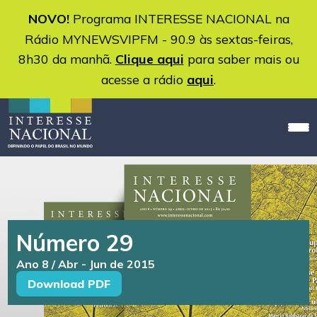
NOVO!
Programa INTERESSE NACIONAL na
Rádio MYNEWSVIPFM - 90.9 às sextas-feiras,
8h30 da manhã.
Clique aqui
para saber mais ou
acesse a rádio
aqui
.
Número 29
Ano 8 / Abr - Jun de 2015
Download PDF