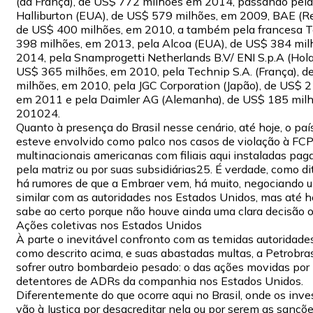
(da França), de US$ 772 milhões em 2014, passando pel
Halliburton (EUA), de US$ 579 milhões, em 2009, BAE (Re
de US$ 400 milhões, em 2010, a também pela francesa T
398 milhões, em 2013, pela Alcoa (EUA), de US$ 384 mil
2014, pela Snamprogetti Netherlands B.V/ ENI S.p.A (Holan
US$ 365 milhões, em 2010, pela Technip S.A. (França), 
milhões, em 2010, pela JGC Corporation (Japão), de US$ 2
em 2011 e pela Daimler AG (Alemanha), de US$ 185 mil
201024.
Quanto à presença do Brasil nesse cenário, até hoje, o pa
esteve envolvido como palco nos casos de violação à FC
multinacionais americanas com filiais aqui instaladas pa
pela matriz ou por suas subsidiárias25. É verdade, como di
há rumores de que a Embraer vem, há muito, negociando 
similar com as autoridades nos Estados Unidos, mas até h
sabe ao certo porque não houve ainda uma clara decisão o
Ações coletivas nos Estados Unidos
À parte o inevitável confronto com as temidas autoridade
como descrito acima, e suas abastadas multas, a Petrobras
sofrer outro bombardeio pesado: o das ações movidas por 
detentores de ADRs da companhia nos Estados Unidos.
Diferentemente do que ocorre aqui no Brasil, onde os inve
vão à Justiça por desacreditar nela ou por serem as sançõe