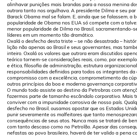
alinhavar punições mais brandas para a nossa menina do
outrora tanto nos orgulhava. A presidente Dilma e seu pa
Barack Obama mal se falam. E, ainda que se falassem, a b
popularidade de Obama nos EUA só compete com a talve
menor popularidade de Dilma no Brasil, sacramentando-se
líderes em um momento tão dramático.
Oxalá o desfecho desta triste – se não desastrada – históri
lição não apenas ao Brasil e seus governantes, mas tam
inteiro. Oxalá os valores que outrora eram discutidos ape
teórico tornem-se considerações reais, como, por exemplo
e ética, filosofia de administração, estrutura organizacional
responsabilidades definidos para todos os integrantes da
compromisso com a excelência, comprometimento da cúpu
outros princípios da boa e moderna governança corporativ
O mundo todo assiste ao destino da Petrobras com atenção
fazermos parte de tamanho escândalo corporativo. Mais tr
conviver com a impunidade corrosiva de nosso país. Qualq
desfecho no Brasil, ousamos apostar que os Estados Unid
punir severamente os malfeitores que tanto menosprezar
consequências de seus atos. Nunca mais se tratará de ben
com tanto descaso como no Petrolão. Apesar das conseq
nefastas ao povo brasileiro, haverá de ter valido a pena 