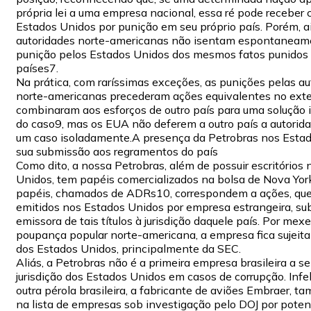
própria lei a uma empresa nacional, essa ré pode receber 
Estados Unidos por punição em seu próprio país. Porém, ai
autoridades norte-americanas não isentam espontaneam
punição pelos Estados Unidos dos mesmos fatos punidos
países7.
Na prática, com raríssimas exceções, as punições pelas au
norte-americanas precederam ações equivalentes no exter
combinaram aos esforços de outro país para uma solução 
do caso9, mas os EUA não deferem a outro país a autoridad
um caso isoladamente.A presença da Petrobras nos Estad
sua submissão aos regramentos do país
Como dito, a nossa Petrobras, além de possuir escritórios
Unidos, tem papéis comercializados na bolsa de Nova Yor
papéis, chamados de ADRs10, correspondem a ações, que
emitidos nos Estados Unidos por empresa estrangeira, s
emissora de tais títulos à jurisdição daquele país. Por mex
poupança popular norte-americana, a empresa fica sujeita
dos Estados Unidos, principalmente da SEC.
Aliás, a Petrobras não é a primeira empresa brasileira a s
jurisdição dos Estados Unidos em casos de corrupção. Infe
outra pérola brasileira, a fabricante de aviões Embraer, t
na lista de empresas sob investigação pelo DOJ por poten