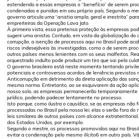
estendendo a essas empresas o “benefício” de serem pro
condenadas e punidas em seu próprio país. Segundo o mes
governo articula uma “anistia ampla, geral e irrestrita” par
empreiteiras da Operação Lava Jato.
À primeira vista, essa pretensa proteção às empresas po
sugerir uma anistia. Contudo, em vista da globalização do
corrupção, a isenção de processos aqui no Brasil pode ac
riscos indesejáveis às investigadas, como o de serem pr
outros países menos lenientes com os seus malfeitos. Re
orquestrado indulto pode produzir um tiro que sai pela culat
O governo brasileiro está neste momento tentando privile
potenciais e controversos acordos de leniência previstos 
Anticorrupção em detrimento da direta aplicação das san
mesma norma. Entretanto, ao se esquivarem da ação apli
nosso solo, as empresas permanecerão temporariamente
jurídico, podendo padecer lentamente no processo.
Isto porque, como ilustra o causídico, se as empresas não 
processadas no Brasil pela nossa lei, elas o serão fora do 
leis similares de outros países com alcance extraterritorial
dos Estados Unidos, por exemplo.
Segundo o mestre, os processos promovidos aqui no Brasi
evitar a condenação pelo mesmo ilícito6 em outro país. Vá