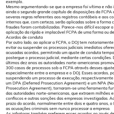
exemplo.
Mesmo argumentando-se que a empresa foi vítima e não i
ainda o segundo grande capítulo de disposições da FCPA
severas regras referentes aos registros contábeis e aos co
internos que, com certeza, serão aplicadas sobre a forma
fraudes foram contabilizadas. Parece-nos difícil escapar a
aplicação da rígida e implacável FCPA de uma forma ou de 
Acordos de conduta
Por outro lado, ao aplicar a FCPA, o DOJ tem notoriamente
evitar ou suspender os processos judiciais imediatos ofer
acusadas acordos, permitindo um ajuste de conduta tempo
postergue o processo judicial, mediante certas condições. 
últimos dez anos as autoridades norte-americanas promo
300 casos de processos sob a FCPA através desses ajust
especialmente entre a empresa e o DOJ. Esses acordos, p
suspendendo um processo de execução, respectivament
um DPA (Deferred Prosecution Agreement) e um NPA (No
Prosecution Agreement), tornaram-se uma ferramenta fu
das autoridades norte-americanas, que extraem milhões e
confiscos e outras sanções das empresas investigadas. Ao
prazo do acordo, normalmente entre dois e quatro anos, o
as acusações criminais sem nunca processar a empresa.
As infratoras também preferem esses acordos ao invés d