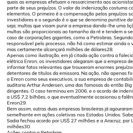
quais as empresas efetuam o ressarcimento aos acionista
parte de seus prejuízos. O valor da indenização costuma co
elementos. O primeiro é a compensação pelos prejuízos so
investidores e o segundo é o que se denomina punitive d
seja, multas que visam punir a empresa dando-lhe uma liç
multas são proporcionais ao tamanho da ré e tendem a s
caso de corporações gigantes, como a Petrobras. Segund
responsável pelo processo, não há como estimar ainda o v
mas certamente alcançará milhões de dólares28.
Apenas como ilustração, em já citada ação contra a falec
elétrica Enron, os investidores alegaram que a empresa de
informar fatos relevantes que trouxeram enormes prejuízo
detentores de títulos da emissora. Na ação, não apenas f
a Enron como seus executivos, a sua empresa de contabil
auditoria Arthur Andersen, uma das famosas do então Big 
dirigentes. O caso terminou em 2006, e o acordo de inden
a US$ 7,2 bilhões, o que eventualmente ocasionou a falên
Enron29.
Bem assim, outras duas empresas brasileiras já agouraram
semelhante em ações coletivas nos Estados Unidos. Sabe
Sadia fechou acordo por US$ 27 milhões e a Aracruz, por
milhões30.
Ações contra a Petrobras