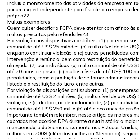
incluiu o monitoramento das atividades da empresa em t
por um expert independente para fiscalizar a empresa den
própria22.
Multas exemplares
Quem quiser desafiar a FCPA deve atentar com afinco às 
multas prescritas pela referida lei23:
Por violação aos dispositivos contábeis: (1) por empresas:
criminal de até US$ 25 milhões; (b) multa cível de até US
enquanto continuar violação; e (c) outras penalidades, co
intervenção e renúncia, bem como restituição do benefício
almejado; (2) por indivíduos: (a) multa criminal de até US$ 
até 20 anos de prisão; (c) multas cíveis de até US$ 100 mil;
penalidades, como a proibição de se tornar administrador
listada e a restituição do lucro, entre outras.
Por violação às disposições antissuborno: (1) por empresas
criminal de até US$ 2 milhões; (b) multa cível de até US$ 
violação; e (c) declaração de inidoneidade; (2) por indivídu
criminal de até US$ 250 mil; e (b) até cinco anos de prisão
Importante também relembrar, neste artigo, as maiores m
cobradas nos acordos DPA durante a sua história: a maior 
mencionado, a da Siemens, somente nos Estados Unidos
milhões em 2008 (além das multas na Alemanha), seguid