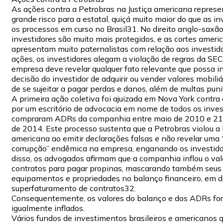
As ações contra a Petrobras na Justiça americana repres
grande risco para a estatal, quiçá muito maior do que as i
os processos em curso no Brasil31. No direito anglo-saxão
investidores são muito mais protegidos, e as cortes ameri
apresentam muito paternalistas com relação aos investid
ações, os investidores alegam a violação de regras da SEC
empresa deve revelar qualquer fato relevante que possa inf
decisão do investidor de adquirir ou vender valores mobili
de se sujeitar a pagar perdas e danos, além de multas puni
A primeira ação coletiva foi ajuizada em Nova York contra
por um escritório de advocacia em nome de todos os inves
compraram ADRs da companhia entre maio de 2010 e 2
de 2014. Este processo sustenta que a Petrobras violou a l
americana ao emitir declarações falsas e não revelar uma “
corrupção” endêmica na empresa, enganando os investido
disso, os advogados afirmam que a companhia inflou o val
contratos para pagar propinas, mascarando também seus 
equipamentos e propriedades no balanço financeiro, em d
superfaturamento de contratos32.
Consequentemente, os valores do balanço e dos ADRs fo
igualmente inflados.
Vários fundos de investimentos brasileiros e americanos 