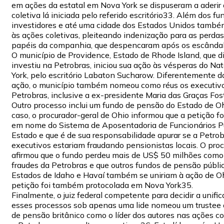
em ações da estatal em Nova York se dispuseram a aderir
coletiva lá iniciada pelo referido escritório33. Além dos fu
investidores e até uma cidade dos Estados Unidos també
às ações coletivas, pleiteando indenização para as perdas
papéis da companhia, que despencaram após os escândal
O município de Providence, Estado de Rhode Island, que 
investiu na Petrobras, iniciou sua ação às vésperas do Na
York, pelo escritório Labaton Sucharow. Diferentemente d
ação, o município também nomeou como réus os executiv
Petrobras, inclusive a ex-presidente Maria das Graças Fos
Outro processo inclui um fundo de pensão do Estado de O
caso, o procurador-geral de Ohio informou que a petição fo
em nome do Sistema de Aposentadoria de Funcionários P
Estado e que é de sua responsabilidade apurar se a Petrob
executivos estariam fraudando pensionistas locais. O proc
afirmou que o fundo perdeu mais de US$ 50 milhões como 
fraudes da Petrobras e que outros fundos de pensão públi
Estados de Idaho e Havaí também se uniriam à ação de Oh
petição foi também protocolada em Nova York35.
Finalmente, o juiz federal competente para decidir a unifi
esses processos sob apenas uma lide nomeou um trustee
de pensão britânico como o líder dos autores nas ações co