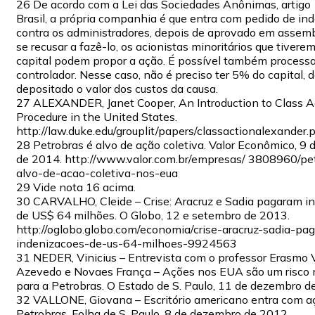
26 De acordo com a Lei das Sociedades Anônimas, artigo 
Brasil, a própria companhia é que entra com pedido de in
contra os administradores, depois de aprovado em assembl
se recusar a fazê-lo, os acionistas minoritários que tiver
capital podem propor a ação. É possível também processar
controlador. Nesse caso, não é preciso ter 5% do capital, 
depositado o valor dos custos da causa.
27 ALEXANDER, Janet Cooper, An Introduction to Class A
Procedure in the United States.
http://law.duke.edu/grouplit/papers/classactionalexander.p
28 Petrobras é alvo de ação coletiva. Valor Econômico, 9
de 2014. http://www.valor.com.br/empresas/ 3808960/pe
alvo-de-acao-coletiva-nos-eua
29 Vide nota 16 acima.
30 CARVALHO, Cleide – Crise: Aracruz e Sadia pagaram i
de US$ 64 milhões. O Globo, 12 e setembro de 2013.
http://oglobo.globo.com/economia/crise-aracruz-sadia-pa
indenizacoes-de-us-64-milhoes-9924563
31 NEDER, Vinicius – Entrevista com o professor Erasmo 
Azevedo e Novaes França – Ações nos EUA são um risco 
para a Petrobras. O Estado de S. Paulo, 11 de dezembro d
32 VALLONE, Giovana – Escritório americano entra com a
Petrobras. Folha de S. Paulo, 8 de dezembro de 2012.