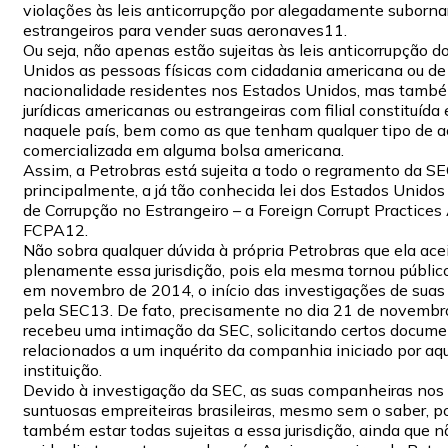
violações às leis anticorrupção por alegadamente suborna
estrangeiros para vender suas aeronaves11.
Ou seja, não apenas estão sujeitas às leis anticorrupção d
Unidos as pessoas físicas com cidadania americana ou de
nacionalidade residentes nos Estados Unidos, mas tamb
jurídicas americanas ou estrangeiras com filial constituída
naquele país, bem como as que tenham qualquer tipo de 
comercializada em alguma bolsa americana.
Assim, a Petrobras está sujeita a todo o regramento da SE
principalmente, a já tão conhecida lei dos Estados Unidos
de Corrupção no Estrangeiro – a Foreign Corrupt Practices 
FCPA12.
Não sobra qualquer dúvida à própria Petrobras que ela ace
plenamente essa jurisdição, pois ela mesma tornou público
em novembro de 2014, o início das investigações de suas
pela SEC13. De fato, precisamente no dia 21 de novembro
recebeu uma intimação da SEC, solicitando certos docum
relacionados a um inquérito da companhia iniciado por aq
instituição.
Devido à investigação da SEC, as suas companheiras nos il
suntuosas empreiteiras brasileiras, mesmo sem o saber, 
também estar todas sujeitas a essa jurisdição, ainda que