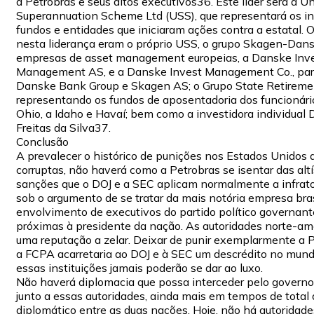
a Petrobras e seus altos executivos36. Este líder será a Un
Superannuation Scheme Ltd (USS), que representará os in
fundos e entidades que iniciaram ações contra a estatal. 
nesta liderança eram o próprio USS, o grupo Skagen-Dan
empresas de asset management europeias, a Danske Inv
Management AS, e a Danske Invest Management Co., par
Danske Bank Group e Skagen AS; o Grupo State Retireme
representando os fundos de aposentadoria dos funcionári
Ohio, a Idaho e Havaí; bem como a investidora individual 
Freitas da Silva37.
Conclusão
A prevalecer o histórico de punições nos Estados Unidos
corruptas, não haverá como a Petrobras se isentar das alt
sanções que o DOJ e a SEC aplicam normalmente a infrat
sob o argumento de se tratar da mais notória empresa bra
envolvimento de executivos do partido político governante
próximas à presidente da nação. As autoridades norte-a
uma reputação a zelar. Deixar de punir exemplarmente a 
a FCPA acarretaria ao DOJ e à SEC um descrédito no mund
essas instituições jamais poderão se dar ao luxo.
Não haverá diplomacia que possa interceder pelo governo 
junto a essas autoridades, ainda mais em tempos de tota
diplomático entre as duas nações. Hoje, não há autoridad