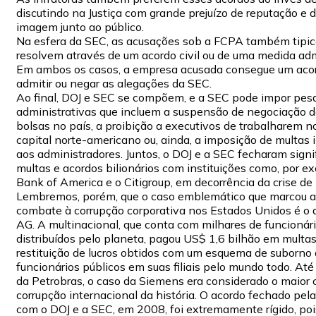
discutindo na Justiça com grande prejuízo de reputação e 
imagem junto ao público.
Na esfera da SEC, as acusações sob a FCPA também tipi
resolvem através de um acordo civil ou de uma medida adm
Em ambos os casos, a empresa acusada consegue um aco
admitir ou negar as alegações da SEC.
Ao final, DOJ e SEC se compõem, e a SEC pode impor pe
administrativas que incluem a suspensão de negociação 
bolsas no país, a proibição a executivos de trabalharem 
capital norte-americano ou, ainda, a imposição de multas i
aos administradores. Juntos, o DOJ e a SEC fecharam signi
multas e acordos bilionários com instituições como, por e
Bank of America e o Citigroup, em decorrência da crise d
Lembremos, porém, que o caso emblemático que marcou a 
combate à corrupção corporativa nos Estados Unidos é o
AG. A multinacional, que conta com milhares de funcionár
distribuídos pelo planeta, pagou US$ 1,6 bilhão em multas
restituição de lucros obtidos com um esquema de suborno
funcionários públicos em suas filiais pelo mundo todo. At
da Petrobras, o caso da Siemens era considerado o maior 
corrupção internacional da história. O acordo fechado pe
com o DOJ e a SEC, em 2008, foi extremamente rígido, poi