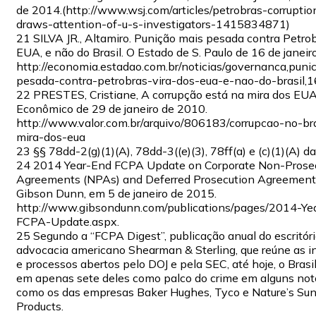
de 2014.(http://www.wsj.com/articles/petrobras-corruptio
draws-attention-of-u-s-investigators-1415834871)
21 SILVA JR., Altamiro. Punição mais pesada contra Petrob
EUA, e não do Brasil. O Estado de S. Paulo de 16 de janeir
http://economia.estadao.com.br/noticias/governanca,puni
pesada-contra-petrobras-vira-dos-eua-e-nao-do-brasil,
22 PRESTES, Cristiane, A corrupção está na mira dos EUA
Econômico de 29 de janeiro de 2010.
http://www.valor.com.br/arquivo/806183/corrupcao-no-bra
mira-dos-eua
23 §§ 78dd-2(g)(1)(A), 78dd-3((e)(3), 78ff(a) e (c)(1)(A) d
24 2014 Year-End FCPA Update on Corporate Non-Prose
Agreements (NPAs) and Deferred Prosecution Agreement
Gibson Dunn, em 5 de janeiro de 2015.
http://www.gibsondunn.com/publications/pages/2014-Ye
FCPA-Update.aspx.
25 Segundo a “FCPA Digest”, publicação anual do escritóri
advocacia americano Shearman & Sterling, que reúne as i
e processos abertos pelo DOJ e pela SEC, até hoje, o Brasi
em apenas sete deles como palco do crime em alguns not
como os das empresas Baker Hughes, Tyco e Nature’s Su
Products.