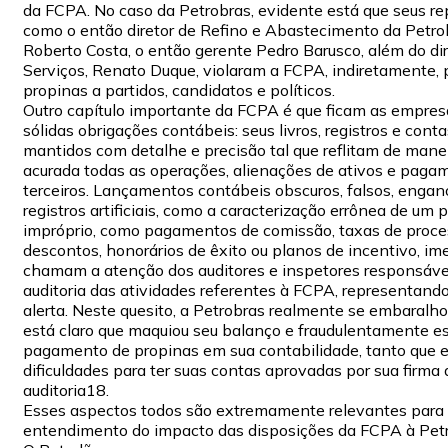
da FCPA. No caso da Petrobras, evidente está que seus re
como o então diretor de Refino e Abastecimento da Petro
Roberto Costa, o então gerente Pedro Barusco, além do dir
Serviços, Renato Duque, violaram a FCPA, indiretamente,
propinas a partidos, candidatos e políticos.
Outro capítulo importante da FCPA é que ficam as empresa
sólidas obrigações contábeis: seus livros, registros e con
mantidos com detalhe e precisão tal que reflitam de manei
acurada todas as operações, alienações de ativos e paga
terceiros. Lançamentos contábeis obscuros, falsos, engan
registros artificiais, como a caracterização errônea de u
impróprio, como pagamentos de comissão, taxas de proc
descontos, honorários de êxito ou planos de incentivo, i
chamam a atenção dos auditores e inspetores responsáve
auditoria das atividades referentes à FCPA, representando
alerta. Neste quesito, a Petrobras realmente se embaralho
está claro que maquiou seu balanço e fraudulentamente e
pagamento de propinas em sua contabilidade, tanto que 
dificuldades para ter suas contas aprovadas por sua firma 
auditoria18.
Esses aspectos todos são extremamente relevantes para
entendimento do impacto das disposições da FCPA à Petr