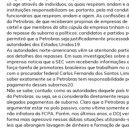
só age através de indivíduos, os quais respiram, andam e 
instituições responsabilizam-se, portanto, pela má condut
funcionários que respiram, andam e agem. As confissões 
da Petrobras, de que receberam propinas de empresas de
cartel e que membros da alta cúpula da empresa tinham 
do repasse do suborno a políticos, candidatos e partidos po
permitirá que a Petrobras seja justificadamente processad
autoridades dos Estados Unidos19.
As autoridades norte-americanas vêm se atentando parti
aos detalhes dos repasses. Em suas investigações sobre o
imprensa noticia que a SEC vem recebendo informações a 
força-tarefa de promotores brasileiros que trabalham no c
com o procurador federal Carlos Fernando dos Santos Lima
saber exatamente se a Petrobras tem responsabilidade p
pagamento desses subornos20.
Não se sabe, contudo, como as autoridades daquele país t
da Petrobras, ou seja, se a considerarão diretamente resp
alegados pagamentos de suborno. Claro que a Petrobras p
argumentar estar no polo passivo, como vítima somente e,
não infratora da FCPA. Porém, nos últimos anos, o DOJ v
forma mais agressiva nessas dúbias situações utilizando-s
leis que abrangem lavagem de dinheiro e formação de quad