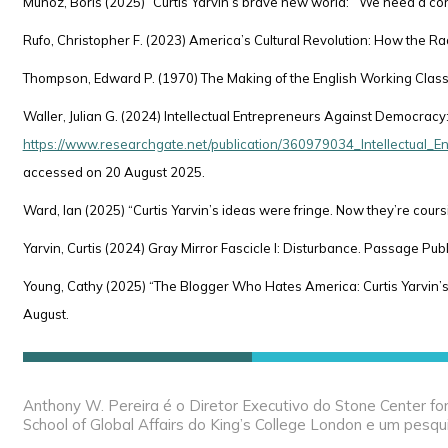
Muñoz, Boris (2025) “Curtis Yarvin’s brave new world: `We need a corp
Rufo, Christopher F. (2023) America’s Cultural Revolution: How the R
Thompson, Edward P. (1970) The Making of the English Working Class.
Waller, Julian G. (2024) Intellectual Entrepreneurs Against Democracy
https://www.researchgate.net/publication/360979034_Intellectual_
accessed on 20 August 2025.
Ward, Ian (2025) “Curtis Yarvin’s ideas were fringe. Now they’re cour
Yarvin, Curtis (2024) Gray Mirror Fascicle I: Disturbance. Passage Pub
Young, Cathy (2025) “The Blogger Who Hates America: Curtis Yarvin’s p
August.
Anthony W. Pereira é o Diretor Executivo do Stone Center for
School of Global Affairs do King’s College London e um pesq