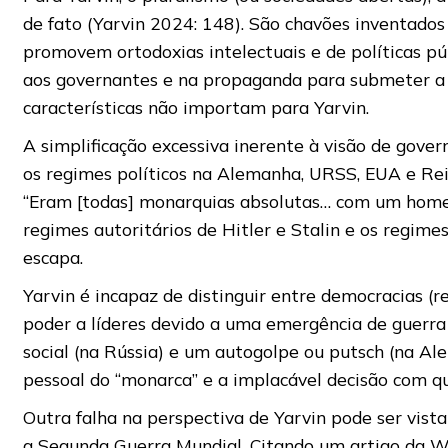
de fato (Yarvin 2024: 148). São chavões inventados 
promovem ortodoxias intelectuais e de políticas pú
aos governantes e na propaganda para submeter a p
características não importam para Yarvin.
A simplificação excessiva inerente à visão de gove
os regimes políticos na Alemanha, URSS, EUA e Rei
“Eram [todas] monarquias absolutas… com um homem
regimes autoritários de Hitler e Stalin e os regime
escapa.
Yarvin é incapaz de distinguir entre democracias 
poder a líderes devido a uma emergência de guerra
social (na Rússia) e um autogolpe ou putsch (na Al
pessoal do “monarca” e a implacável decisão com q
Outra falha na perspectiva de Yarvin pode ser vist
a Segunda Guerra Mundial. Citando um artigo da Wi