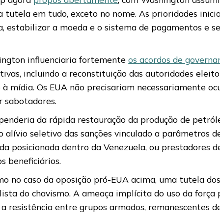
a tutela em tudo, exceto no nome. As prioridades inic
a, estabilizar a moeda e o sistema de pagamentos e se
ington influenciaria fortemente
os acordos de governan
ativas, incluindo a reconstituição das autoridades elei
o à mídia. Os EUA não precisariam necessariamente oc
r sabotadores.
penderia da rápida restauração da produção de petróle
do alívio seletivo das sanções vinculado a parâmetros
da posicionada dentro da Venezuela, ou prestadores d
 beneficiários.
omo no caso da oposição pró-EUA acima, uma tutela do
lista do chavismo. A ameaça implícita do uso da forç
 a resistência entre grupos armados, remanescentes d