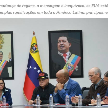
mudança de regime, a mensagem é inequívoca: os EUA estão
á amplas ramificações em toda a América Latina, principalm