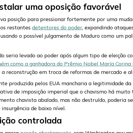
stalar uma oposição favorável
ova posição para pressionar fortemente por uma mudan
 os restantes
detentores do poder
, expandindo ataques
 usando o possível julgamento de Maduro como um palc
do seria levado ao poder após algum tipo de eleição co
uém como a ganhadora do Prêmio Nobel María Corina
a a reconstrução em troca de reformas de mercado e al
te produzida pelos EUA mancharia a legitimidade da no
rrativa de imposição imperial que o chavismo há muito
imento chavista abalado, mas não destruído, poderia s
insurgência de baixo nível.
ição controlada
mp agora
propôs abertamente
, com Washington assumi