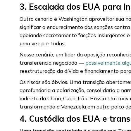
3. Escalada dos EUA para in
Outro cenário é Washington aproveitar sua n
significar o endurecimento das sanções contra
apoiando secretamente facções insurgentes e
uma vez por todas.
Nesse cenário, um líder da oposição reconheci
transferência negociada —
possivelmente alg
reestruturação da dívida e financiamento par
Os riscos são óbvios. Uma transição abertamen
aprofundaria a polarização, consolidaria a na
indireta da China, Cuba, Irã e Rússia. Um mov
transformando a Venezuela em outro palco de 
4. Custódia dos EUA e trans
Uma transição controlada é a opção que Tru