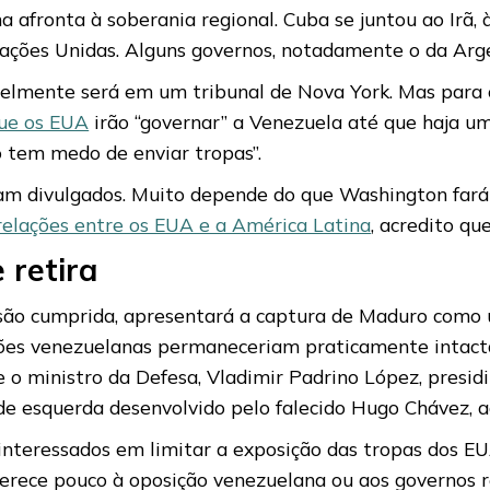
afronta à soberania regional. Cuba se juntou ao Irã, 
ações Unidas. Alguns governos, notadamente o da Arg
elmente será em um tribunal de Nova York. Mas para o
que os EUA
irão “governar” a Venezuela até que haja um
 tem medo de enviar tropas”.
ram divulgados. Muito depende do que Washington fará
relações entre os EUA e a América Latina
, acredito qu
 retira
são cumprida, apresentará a captura de Maduro como 
ções venezuelanas permaneceriam praticamente intacta
, e o ministro da Defesa, Vladimir Padrino López, pres
e esquerda desenvolvido pelo falecido Hugo Chávez, a
 interessados em limitar a exposição das tropas dos E
ferece pouco à oposição venezuelana ou aos governos 