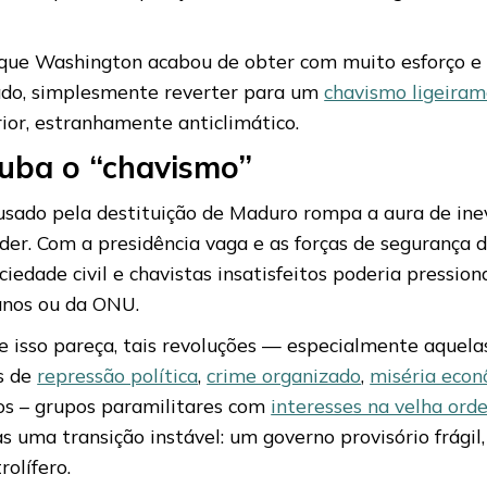
ia que Washington acabou de obter com muito esforço 
tado, simplesmente reverter para um
chavismo ligeira
ior, estranhamente anticlimático.
ruba o “chavismo”
usado pela destituição de Maduro rompa a aura de ine
er. Com a presidência vaga e as forças de segurança 
ciedade civil e chavistas insatisfeitos poderia pressio
anos ou da ONU.
e isso pareça, tais revoluções — especialmente aquela
s de
repressão política
,
crime organizado
,
miséria eco
dos – grupos paramilitares com
interesses na velha ord
 uma transição instável: um governo provisório frágil,
rolífero.