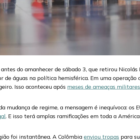
a antes do amanhecer de sábado 3, que retirou Nicolá
or de águas na política hemisférica. Em uma operação 
eiro. Isso aconteceu após
meses de ameaças militare
 da mudança de regime, a mensagem é inequívoca: os 
gal
. E isso terá amplas ramificações em toda a América
ião foi instantânea. A Colômbia
enviou tropas
para su