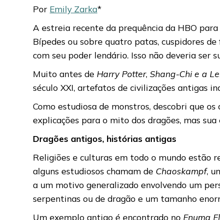
Por
Emily Zarka
*
A estreia recente da prequência da HBO para
Bípedes ou sobre quatro patas, cuspidores d
com seu poder lendário. Isso não deveria ser 
Muito antes de
Harry Potter
,
Shang-Chi e a L
século XXI, artefatos de civilizações antigas
Como estudiosa de monstros, descobri que os d
explicações para o mito dos dragões, mas sua
Dragões antigos, histórias antigas
Religiões e culturas em todo o mundo estão re
alguns estudiosos chamam de
Chaoskampf
, u
a um motivo generalizado envolvendo um pers
serpentinas ou de dragão e um tamanho enor
Um exemplo antigo é encontrado no
Enuma El