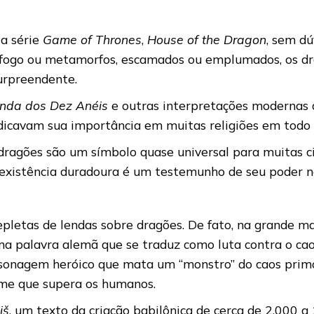
 a série
Game of Thrones
,
House of the Dragon
, sem dú
e fogo ou metamorfos, escamados ou emplumados, os d
surpreendente.
enda dos Dez Anéis
e outras interpretações modernas
 indicavam sua importância em muitas religiões em todo
ragões são um símbolo quase universal para muitas ci
 existência duradoura é um testemunho de seu poder na
pletas de lendas sobre dragões. De fato, na grande mai
ma palavra alemã que se traduz como luta contra o cao
onagem heróico que mata um “monstro” do caos primor
me que supera os humanos.
iš
, um texto da criação babilônica de cerca de 2.000 a 