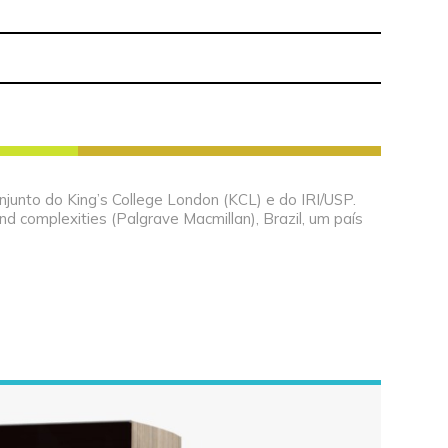
njunto do King’s College London (KCL) e do IRI/USP.
nd complexities (Palgrave Macmillan), Brazil, um país