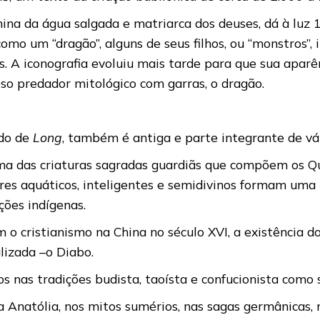
nina da água salgada e matriarca dos deuses, dá à luz 
como um “dragão”, alguns de seus filhos, ou “monstros”,
es. A iconografia evoluiu mais tarde para que sua apar
so predador mitológico com garras, o dragão.
ado de
Long
, também é antiga e parte integrante de vária
ma das criaturas sagradas guardiãs que compõem os Qu
seres aquáticos, inteligentes e semidivinos formam uma
ções indígenas.
 o cristianismo na China no século XVI, a existência do
lizada –o Diabo.
s nas tradições budista, taoísta e confucionista como 
natólia, nos mitos sumérios, nas sagas germânicas, na