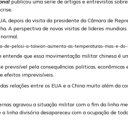
onal
publicou uma serie de artigos e entrevistas sobr
crise.
EUA, depois da visita da presidente da Câmara de Rep
Ilha. A perspectiva de novas visitas de lideres mundiai
 normal.
isita-de-pelosi-a-taiwan-aumenta-as-temperaturas-mas-e-do-
e entende que essa movimentação militar chinesa é um
e previsível pela consequências politicas, econômicas
e efeitos imprevisíveis.
das relações entre os EUA e a China muito além da co
ternas agravou a situação militar com o fim da linha m
e a linha divisória desapareceu com a ocupação de tod