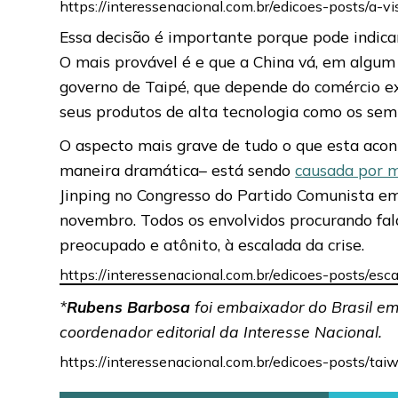
https://interessenacional.com.br/edicoes-posts/a-
Essa decisão é importante porque pode indicar
O mais provável é e que a China vá, em algum
governo de Taipé, que depende do comércio ex
seus produtos de alta tecnologia como os sem
O aspecto mais grave de tudo o que esta acon
maneira dramática– está sendo
causada por m
Jinping no Congresso do Partido Comunista em
novembro. Todos os envolvidos procurando fala
preocupado e atônito, à escalada da crise.
https://interessenacional.com.br/edicoes-posts/es
*
Rubens Barbosa
foi embaixador do Brasil em 
coordenador editorial da Interesse Nacional.
https://interessenacional.com.br/edicoes-posts/