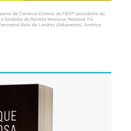
perior de Comércio Exterior da FIESP, presidente da
 e fundador da Revista Interesse Nacional. Foi
Panorama Visto de Londres (Aduaneiras), América