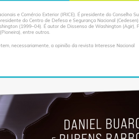
cionais e Comércio Exterior (IRICE). É presidente do Conselho Su
, presidente do Centro de Defesa e Segurança Nacional (Cedesen)
ington (1999–04). É autor de Dissenso de Washington (Agir), 
Pioneira), entre outros.
tem, necessariamente, a opinião da revista Interesse Nacional