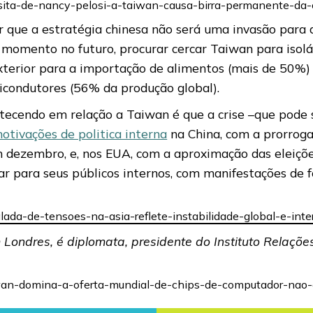
visita-de-nancy-pelosi-a-taiwan-causa-birra-permanente-da
 que a estratégia chinesa não será uma invasão para a
 momento no futuro, procurar cercar Taiwan para isolá
terior para a importação de alimentos (mais de 50%) 
icondutores (56% da produção global).
tecendo em relação a Taiwan é que a crise –que pode s
otivações de politica interna
na China, com a prorroga
 dezembro, e, nos EUA, com a aproximação das eleiçõe
r para seus públicos internos, com manifestações de f
calada-de-tensoes-na-asia-reflete-instabilidade-global-e-in
Londres, é diplomata, presidente do Instituto Relações 
taiwan-domina-a-oferta-mundial-de-chips-de-computador-nao