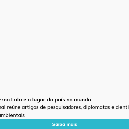
verno Lula e o lugar do país no mundo
l reúne artigos de pesquisadores, diplomatas e cientis
 ambientais
Saiba mais