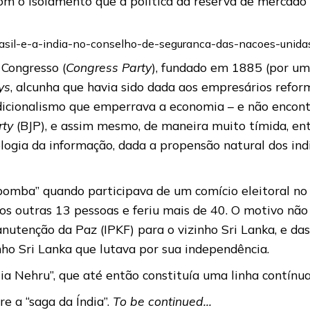
om o isolamento que a política da reserva de mercado
brasil-e-a-india-no-conselho-de-seguranca-das-nacoes-unida
 Congresso (
Congress Party
), fundado em 1885 (por um i
ys
, alcunha que havia sido dada aos empresários ref
dicionalismo que emperrava a economia – e não encon
rty
(BJP), e assim mesmo, de maneira muito tímida, en
ologia da informação, dada a propensão natural dos ind
omba” quando participava de um comício eleitoral no 
 outras 13 pessoas e feriu mais de 40. O motivo não 
nutenção da Paz (IPKF) para o vizinho Sri Lanka, e da
inho Sri Lanka que lutava por sua independência.
ia Nehru”, que até então constituía uma linha contínua
e a “saga da Índia”.
To be continued…