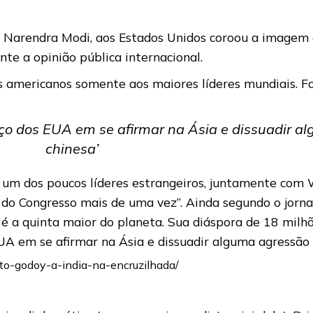
ia, Narendra Modi, aos Estados Unidos coroou a imag
te a opinião pública internacional.
s americanos somente aos maiores líderes mundiais. Fo
orço dos EUA em se afirmar na Ásia e dissuadir 
chinesa’
u um dos poucos líderes estrangeiros, juntamente com 
o Congresso mais de uma vez”. Ainda segundo o jornal i
 a quinta maior do planeta. Sua diáspora de 18 milhõ
EUA em se afirmar na Ásia e dissuadir alguma agressão 
sto-godoy-a-india-na-encruzilhada/