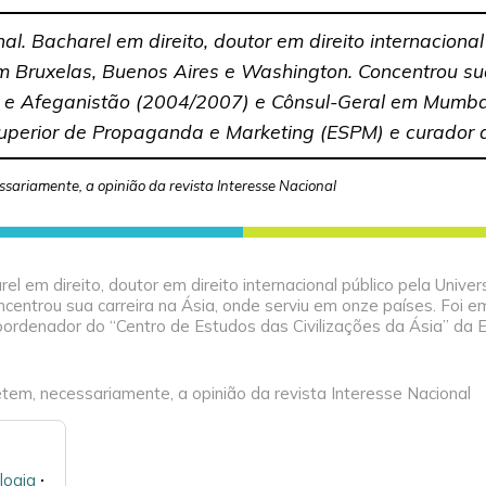
al. Bacharel em direito, doutor em direito internacional
m Bruxelas, Buenos Aires e Washington. Concentrou sua
ão e Afeganistão (2004/2007) e Cônsul-Geral em Mumba
Superior de Propaganda e Marketing (ESPM) e curador 
ssariamente, a opinião da revista Interesse Nacional
el em direito, doutor em direito internacional público pela Unive
centrou sua carreira na Ásia, onde serviu em onze países. Foi 
oordenador do “Centro de Estudos das Civilizações da Ásia” da 
tem, necessariamente, a opinião da revista Interesse Nacional
logia
🞌