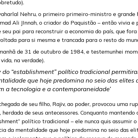
obretudo).
awaharlal Nehru, o primeiro primeiro-ministro e grande
Ali JInnah, o criador do Paquistão – então vivia e p
 seu pai para reconstruir a economia do país, que for
, voltada para si mesma e trancada para o resto do mun
a manhã de 31 de outubro de 1984, e testemunhei mome
 vida, na verdade).
do “establishment” político tradicional permitira
alidade que hoje predomina no seio das elites d
 a tecnologia e a contemporaneidade’
hegada de seu filho, Rajiv, ao poder, provocou uma rup
ta, herdada de seus antecessores. Conquanto mantendo a
hment” político tradicional – ele nunca quis assumir o 
ia da mentalidade que hoje predomina no seio das eli