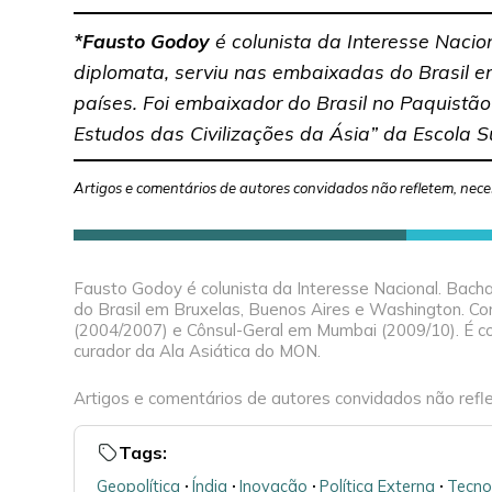
*Fausto Godoy
é colunista da Interesse Nacion
diplomata, serviu nas embaixadas do Brasil e
países. Foi embaixador do Brasil no Paquist
Estudos das Civilizações da Ásia” da Escola 
Artigos e comentários de autores convidados não refletem, nece
Fausto Godoy é colunista da Interesse Nacional. Bachar
do Brasil em Bruxelas, Buenos Aires e Washington. Con
(2004/2007) e Cônsul-Geral em Mumbai (2009/10). É c
curador da Ala Asiática do MON.
Artigos e comentários de autores convidados não refle
Tags:
Geopolítica
🞌
Índia
🞌
Inovação
🞌
Política Externa
🞌
Tecno