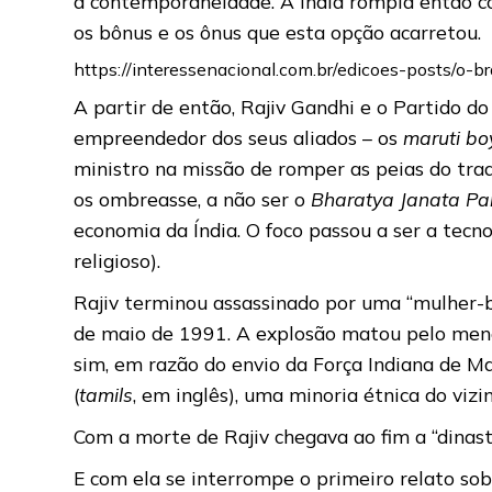
a contemporaneidade. A Índia rompia então c
os bônus e os ônus que esta opção acarretou.
https://interessenacional.com.br/edicoes-posts/o-
A partir de então, Rajiv Gandhi e o Partido do
empreendedor dos seus aliados – os
maruti bo
ministro na missão de romper as peias do tra
os ombreasse, a não ser o
Bharatya Janata Pa
economia da Índia. O foco passou a ser a tecn
religioso).
Rajiv terminou assassinado por uma “mulher-b
de maio de 1991. A explosão matou pelo menos
sim, em razão do envio da Força Indiana de Ma
(
tamils
, em inglês), uma minoria étnica do viz
Com a morte de Rajiv chegava ao fim a “dinast
E com ela se interrompe o primeiro relato sobr