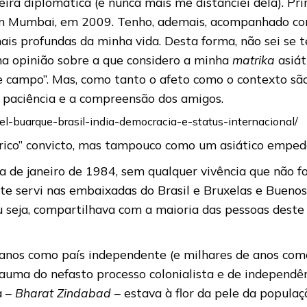
reira diplomática (e nunca mais me distanciei dela).
em Mumbai, em 2009. Tenho, ademais, acompanhado com
ais profundas da minha vida. Desta forma, não sei se t
nha opinião sobre a que considero a minha
matrika
asiát
 campo”. Mas, como tanto o afeto como o contexto s
a paciência e a compreensão dos amigos.
iel-buarque-brasil-india-democracia-e-status-internacional/
rico” convicto, mas tampouco como um asiático empede
 de janeiro de 1984, sem qualquer vivência que não fo
te servi nas embaixadas do Brasil e Bruxelas e Buenos
 seja, compartilhava com a maioria das pessoas deste 
anos como país independente (e milhares de anos como 
trauma do nefasto processo colonialista e de independê
a –
Bharat Zindabad
– estava à flor da pele da popula