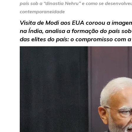
país sob a “dinastia Nehru” e como se desenvolveu
contemporaneidade
Visita de Modi aos EUA coroou a image
na Índia, analisa a formação do país so
das elites do país: o compromisso com 