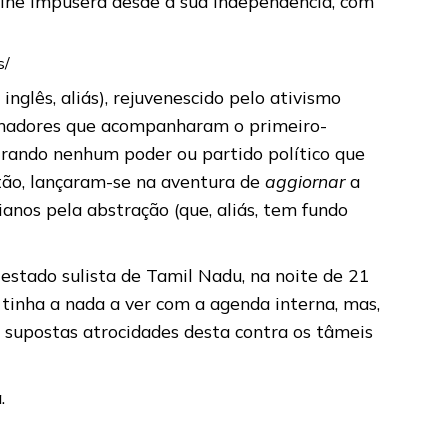
 lhe impusera desde a sua independência, com
s/
nglês, aliás), rejuvenescido pelo ativismo
ormadores que acompanharam o primeiro-
trando nenhum poder ou partido político que
tão, lançaram-se na aventura de
aggiornar
a
ianos pela abstração (que, aliás, tem fundo
estado sulista de Tamil Nadu, na noite de 21
tinha a nada a ver com a agenda interna, mas,
s supostas atrocidades desta contra os tâmeis
.