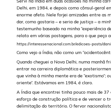
Servi na Índia em duas ocasiões na minha car
Delhi, em 1984, e depois como cônsul-geral 
enorme afeto. Nele forjei amizades entre as m
dar, como gostaria – e seria de justiça – a mi
testemunho baseado na minha “experiência de
relato em várias postagens, para o que peço 
https://interessenacional.com.br/edicoes-posts/dan
Como vejo a Índia, não como um “ocidentocênt
Quando cheguei a Nova Delhi, numa manhã fria
entrar na carreira diplomática e posteriormen
que vinha à minha mente era de “exotismo”; ou
oriente”. Estávamos em 1984, é claro.
A Índia que encontrei tinha pouco mais de 37 
esforço de construção política e de vencer o 
delimitação do território. O fervor nacionalist