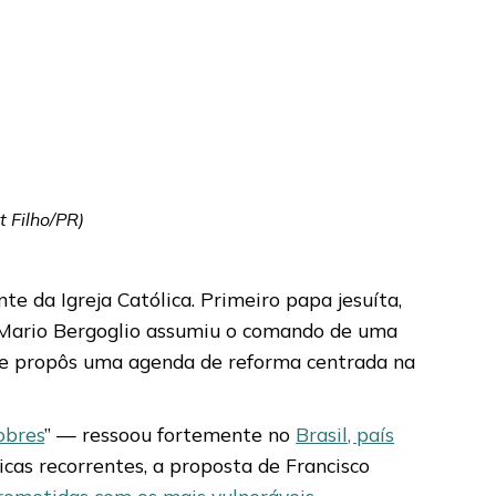
 Filho/PR)
e da Igreja Católica. Primeiro papa jesuíta,
e Mario Bergoglio assumiu o comando de uma
 propôs uma agenda de reforma centrada na
obres
” — ressoou fortemente no
Brasil, país
ticas recorrentes, a proposta de Francisco
prometidas com os mais vulneráveis
.