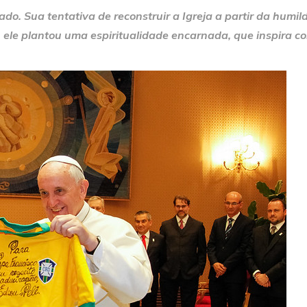
o. Sua tentativa de reconstruir a Igreja a partir da humild
s, ele plantou uma espiritualidade encarnada, que inspira 