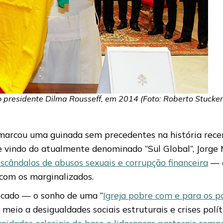
 presidente Dilma Rousseff, em 2014 (Foto: Roberto Stuckert
 marcou uma guinada sem precedentes na história recent
ce vindo do atualmente denominado “Sul Global”, Jorg
scândalos de abusos sexuais e corrupção financeira
— e
 com os marginalizados.
ficado — o sonho de uma “
Igreja pobre com e para os p
 meio a desigualdades sociais estruturais e crises polí
nidades eclesiais de base e lideranças pastorais com