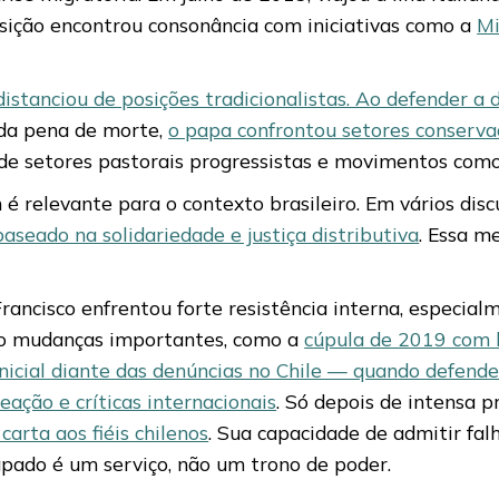
posição encontrou consonância com iniciativas como a
Mi
distanciou de posições tradicionalistas. Ao defender 
 da pena de morte,
o papa confrontou setores conserva
de setores pastorais progressistas e movimentos com
 relevante para o contexto brasileiro. Em vários disc
eado na solidariedade e justiça distributiva
. Essa m
ancisco enfrentou forte resistência interna, especial
do mudanças importantes, como a
cúpula de 2019 com l
nicial diante das denúncias no Chile — quando defen
ação e críticas internacionais
. Só depois de intensa 
arta aos fiéis chilenos
. Sua capacidade de admitir fal
apado é um serviço, não um trono de poder.