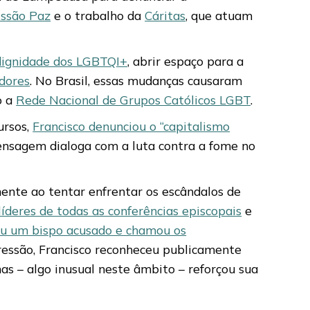
ssão Paz
e o trabalho da
Cáritas
, que atuam
a dignidade dos LGBTQI+
, abrir espaço para a
dores
. No Brasil, essas mudanças causaram
o a
Rede Nacional de Grupos Católicos LGBT
.
ursos,
Francisco denunciou o “capitalismo
ensagem dialoga com a luta contra a fome no
mente ao tentar enfrentar os escândalos de
íderes de todas as conferências episcopais
e
deu um bispo acusado e chamou os
pressão, Francisco reconheceu publicamente
has – algo inusual neste âmbito – reforçou sua