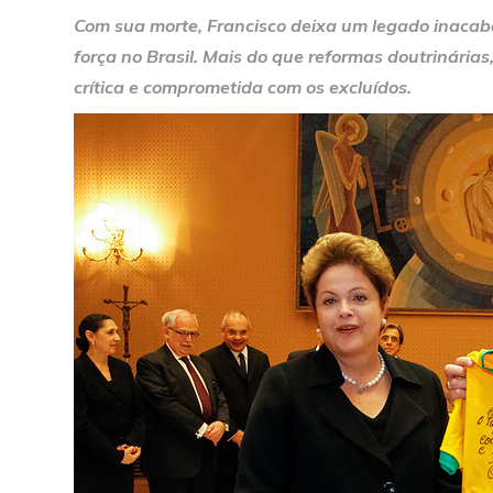
Com sua morte, Francisco deixa um legado inacabad
força no Brasil. Mais do que reformas doutrinária
crítica e comprometida com os excluídos.