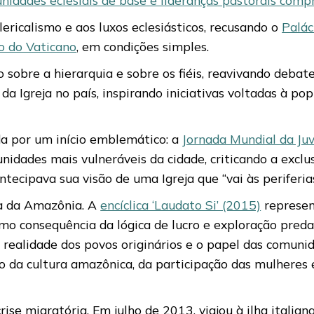
ericalismo e aos luxos eclesiásticos, recusando o
Palác
o do Vaticano
, em condições simples.
 sobre a hierarquia e sobre os fiéis, reavivando debates
da Igreja no país, inspirando iniciativas voltadas à po
da por um início emblemático: a
Jornada Mundial da Ju
nidades mais vulneráveis da cidade, criticando a excl
tecipava sua visão de uma Igreja que “vai às periferias
sa da Amazônia. A
encíclica ‘Laudato Si’ (2015)
represen
omo consequência da lógica de lucro e exploração preda
 realidade dos povos originários e o papel das comuni
o da cultura amazônica, da participação das mulhere
rise migratória. Em julho de 2013, viajou à ilha itali