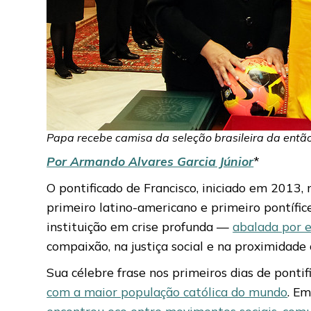
Papa recebe camisa da seleção brasileira da então
Por Armando Alvares Garcia Júnior
*
O pontificado de Francisco, iniciado em 2013,
primeiro latino-americano e primeiro pontífi
instituição em crise profunda —
abalada por e
compaixão, na justiça social e na proximidade
Sua célebre frase nos primeiros dias de ponti
com a maior população católica do mundo
. Em
encontrou eco entre movimentos sociais, comu