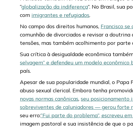
“
globalização da indiferença
”. No Brasil, sua 
com
imigrantes e refugiados
.
No campo dos direitos humanos,
Francisco se 
comunhão de divorciados e revisar a doutrina
tensões, mas também acolhimento por parte 
Sua crítica à desigualdade econômica também é
selvagem” e defendeu um modelo econômico bas
país.
Apesar de sua popularidade mundial, o Papa Fr
abuso sexual clerical. Embora tenha promovi
novas normas canônicas
,
seu posicionamento i
sobreviventes de caluniadores — gerou forte re
seu erro:
“Fui parte do problema”, escreveu em c
imagem pastoral e sua insistência de que o p