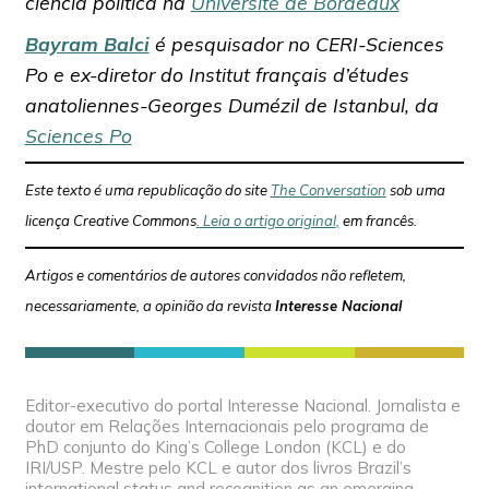
ciência política na
Université de Bordeaux
Bayram Balci
é pesquisador no CERI-Sciences
Po e ex-diretor do Institut français d’études
anatoliennes-Georges Dumézil de Istanbul, da
Sciences Po
Este texto é uma republicação do site
The Conversation
sob uma
licença Creative Commons
.
Leia o artigo original
,
em francês.
Artigos e comentários de autores convidados não refletem,
necessariamente, a opinião da revista
Interesse Nacional
Editor-executivo do portal Interesse Nacional. Jornalista e
doutor em Relações Internacionais pelo programa de
PhD conjunto do King’s College London (KCL) e do
IRI/USP. Mestre pelo KCL e autor dos livros Brazil’s
international status and recognition as an emerging