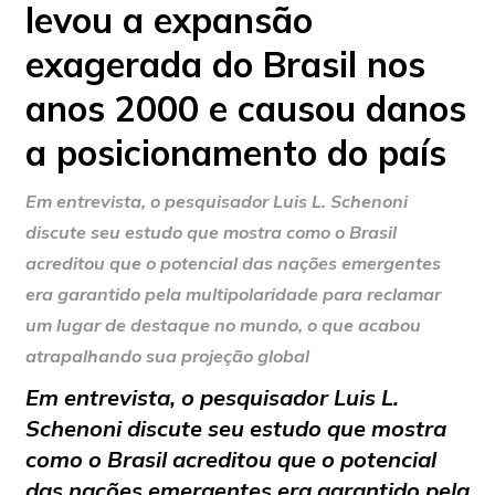
levou a expansão
exagerada do Brasil nos
anos 2000 e causou danos
a posicionamento do país
Em entrevista, o pesquisador Luis L. Schenoni
discute seu estudo que mostra como o Brasil
acreditou que o potencial das nações emergentes
era garantido pela multipolaridade para reclamar
um lugar de destaque no mundo, o que acabou
atrapalhando sua projeção global
Em entrevista, o pesquisador Luis L.
Schenoni discute seu estudo que mostra
como o Brasil acreditou que o potencial
das nações emergentes era garantido pela