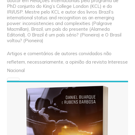
doutor em Relações Internacionais pelo programa de
PhD conjunto do King’s College London (KCL) e do
IRI/USP. Mestre pelo KCL e autor dos livros Brazil’s
international status and recognition as an emerging
power: inconsistencies and complexities (Palgrave
Macmillan), Brazil, um país do presente (Alameda
Editorial), O Brazil é um país sério? (Pioneira) e O Brasil
voltou? (Pioneira)
Artigos e comentários de autores convidados não
refletem, necessariamente, a opinião da revista Interesse
Nacional