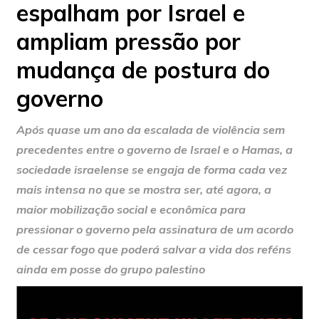
espalham por Israel e
ampliam pressão por
mudança de postura do
governo
Após quase um ano da escalada de violência sem
precedentes entre o governo de Israel e o Hamas, a
sociedade israelense se engaja de forma cada vez
mais intensa no que se mostra ser, até agora, a
maior mobilização social e econômica para
pressionar o governo pela assinatura de um acordo
de cessar fogo que poderá salvar a vida dos reféns
ainda em posse do grupo palestino