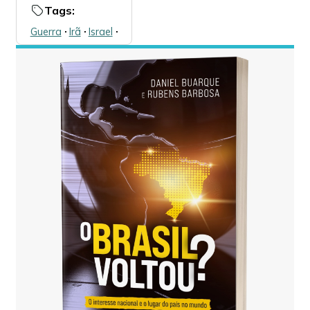
Tags:
Guerra
🞌
Irã
🞌
Israel
🞌