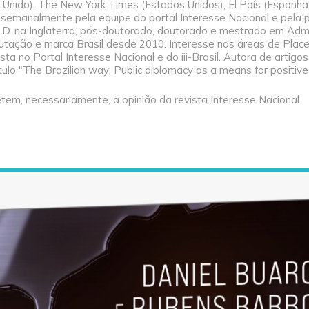
Unido), The New York Times (Estados Unidos), El País (Espanha),
zido semanalmente pela equipe do portal Interesse Nacional e pe
Ph.D. na Inglaterra, pós-doutorado, doutorado e mestrado em Adm
putação e marca Brasil desde 2010. Interesse nas áreas de Pla
a no Portal Interesse Nacional e do iii-Brasil. Autora de artigos ci
ulo "The Brazilian way: Public diplomacy as a means for positiv
tem, necessariamente, a opinião da revista Interesse Nacional