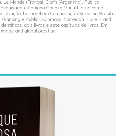
 Le Monde (França), Clarín (Argentina), Público
la pesquisadora Fabiana Gondim Mariutti atua como
inistração, bacharel em Comunicação Social no Brasil e
ce Branding e Public Diplomacy. Nomeada Place Brand
entíficos, dois livros e sete capítulos de livros. Em
e image and global prestige"