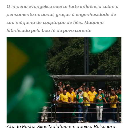
O império evangélico exerce forte influência sobre o
pensamento nacional, graças à engenhosidade de
sua máquina de cooptação de fiéis. Máquina
lubrificada pela boa fé do povo carente
Ato do Pastor Silas Malafaia em apoio a Bolsonaro