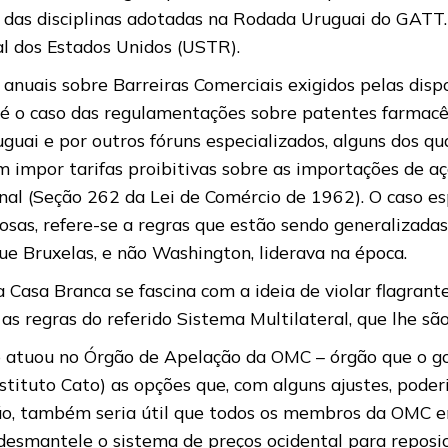
 das disciplinas adotadas na Rodada Uruguai do GATT.
l dos Estados Unidos (USTR).
 anuais sobre Barreiras Comerciais exigidos pelas disp
 é o caso das regulamentações sobre patentes farmac
uguai e por outros fóruns especializados, alguns dos
 impor tarifas proibitivas sobre as importações de 
l (Seção 262 da Lei de Comércio de 1962). O caso espe
sas, refere-se a regras que estão sendo generalizadas
ue Bruxelas, e não Washington, liderava na época.
 a Casa Branca se fascina com a ideia de violar flagr
s regras do referido Sistema Multilateral, que lhe são
 atuou no Órgão de Apelação da OMC – órgão que o gov
tituto Cato) as opções que, com alguns ajustes, poder
são, também seria útil que todos os membros da OMC 
 desmantele o sistema de preços ocidental para reposici