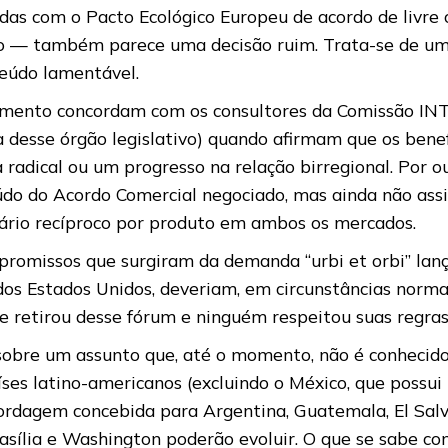
s com o Pacto Ecológico Europeu de acordo de livre 
 — também parece uma decisão ruim. Trata-se de uma
eúdo lamentável.
umento concordam com os consultores da Comissão I
 desse órgão legislativo) quando afirmam que os benefí
dical ou um progresso na relação birregional. Por ou
o do Acordo Comercial negociado, mas ainda não assin
fário recíproco por produto em ambos os mercados.
promissos que surgiram da demanda “urbi et orbi” lan
dos Estados Unidos, deveriam, em circunstâncias normai
e retirou desse fórum e ninguém respeitou suas regras
 sobre um assunto que, até o momento, não é conhecid
íses latino-americanos (excluindo o México, que possu
ordagem concebida para Argentina, Guatemala, El Sa
asília e Washington poderão evoluir. O que se sabe c