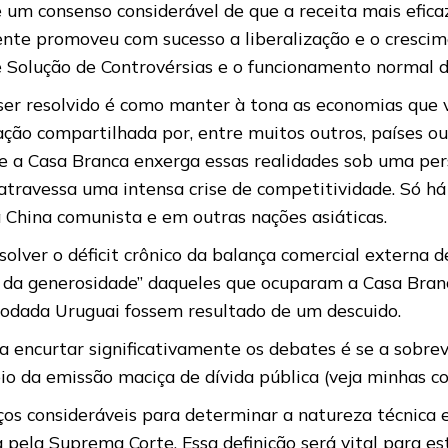
e um consenso considerável de que a receita mais efic
nte promoveu com sucesso a liberalização e o crescime
Solução de Controvérsias e o funcionamento normal do
 a ser resolvido é como manter à tona as economias qu
ão compartilhada por, entre muitos outros, países o
e a Casa Branca enxerga essas realidades sob uma per
ra atravessa uma intensa crise de competitividade. Só
a China comunista e em outras nações asiáticas.
lver o déficit crônico da balança comercial externa d
 da generosidade” daqueles que ocuparam a Casa Branc
odada Uruguai fossem resultado de um descuido.
a encurtar significativamente os debates é se a sobre
 da emissão maciça de dívida pública (veja minhas col
s consideráveis ​​para determinar a natureza técnica e
 pela Suprema Corte. Essa definição será vital para 