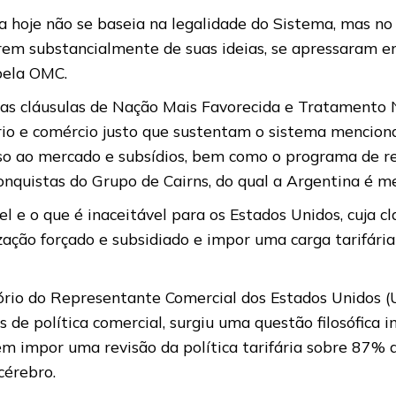
 hoje não se baseia na legalidade do Sistema, mas n
arem substancialmente de suas ideias, se apressaram em
 pela OMC.
 das cláusulas de Nação Mais Favorecida e Tratamento
o e comércio justo que sustentam o sistema mencion
o ao mercado e subsídios, bem como o programa de re
nquistas do Grupo de Cairns, do qual a Argentina é 
 e o que é inaceitável para os Estados Unidos, cuja cl
ação forçado e subsidiado e impor uma carga tarifária 
tório do Representante Comercial dos Estados Unidos 
os de política comercial, surgiu uma questão filosófica 
m impor uma revisão da política tarifária sobre 87% 
cérebro.