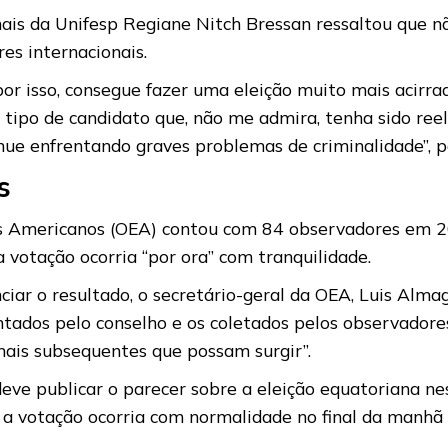
ais da Unifesp Regiane Nitch Bressan ressaltou que n
es internacionais.
or isso, consegue fazer uma eleição muito mais acirra
tipo de candidato que, não me admira, tenha sido ree
inue enfrentando graves problemas de criminalidade”, 
s
os Americanos (OEA) contou com 84 observadores em 20
 votação ocorria “por ora” com tranquilidade.
ciar o resultado, o secretário-geral da OEA, Luis Alma
tados pelo conselho e os coletados pelos observadores 
onais subsequentes que possam surgir”.
eve publicar o parecer sobre a eleição equatoriana nes
 a votação ocorria com normalidade no final da manhã 