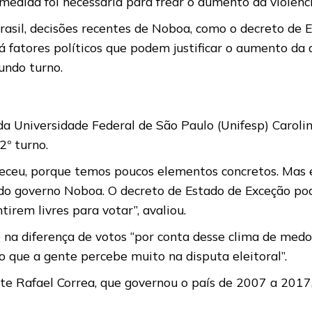
medida foi necessária para frear o aumento da violênci
Brasil, decisões recentes de Noboa, como o decreto de
há fatores políticos que podem justificar o aumento d
undo turno.
da Universidade Federal de São Paulo (Unifesp) Carolin
2º turno.
eceu, porque temos poucos elementos concretos. Mas e
as do governo Noboa. O decreto de Estado de Exceção po
irem livres para votar”, avaliou.
 na diferença de votos “por conta desse clima de med
o que a gente percebe muito na disputa eleitoral”.
nte Rafael Correa, que governou o país de 2007 a 2017