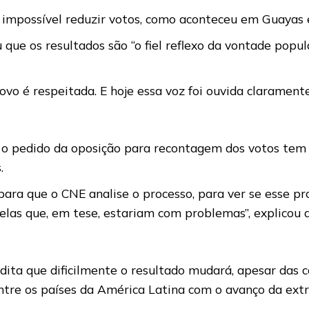
impossível reduzir votos, como aconteceu em Guayas e o
que os resultados são “o fiel reflexo da vontade popu
vo é respeitada. E hoje essa voz foi ouvida claramente
e o pedido da oposição para recontagem dos votos tem i
.
ra que o CNE analise o processo, para ver se esse pro
s que, em tese, estariam com problemas”, explicou a 
ita que dificilmente o resultado mudará, apesar das c
entre os países da América Latina com o avanço da ext