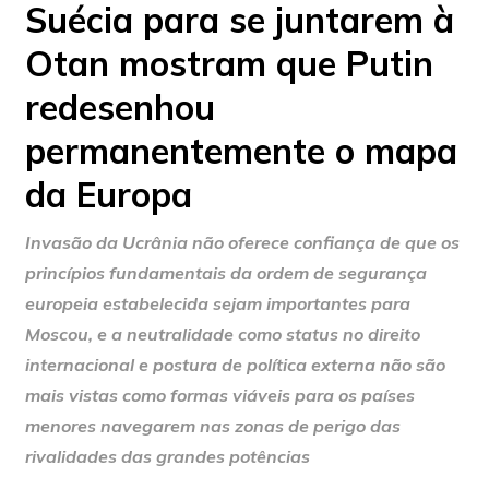
Suécia para se juntarem à
Otan mostram que Putin
redesenhou
permanentemente o mapa
da Europa
Invasão da Ucrânia não oferece confiança de que os
princípios fundamentais da ordem de segurança
europeia estabelecida sejam importantes para
Moscou, e a neutralidade como status no direito
internacional e postura de política externa não são
mais vistas como formas viáveis ​​para os países
menores navegarem nas zonas de perigo das
rivalidades das grandes potências