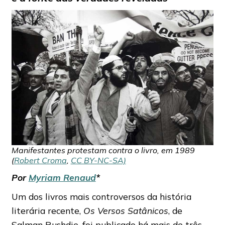
Manifestantes protestam contra o livro, em 1989
(
Robert Croma
,
CC BY-NC-SA)
Por
Myriam Renaud
*
Um dos livros mais controversos da história
literária recente,
Os Versos Satânicos
, de
Salman Rushdie, foi publicado há mais de três