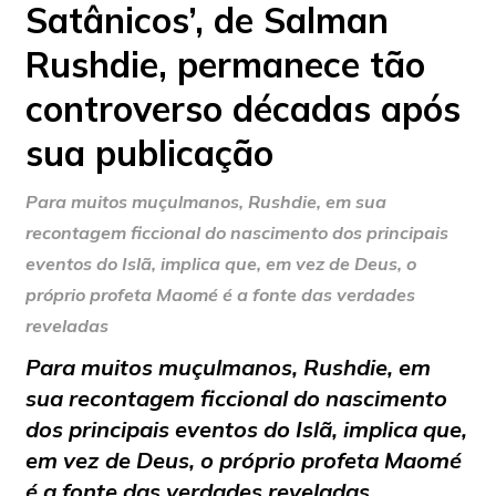
Satânicos’, de Salman
Rushdie, permanece tão
controverso décadas após
sua publicação
Para muitos muçulmanos, Rushdie, em sua
recontagem ficcional do nascimento dos principais
eventos do Islã, implica que, em vez de Deus, o
próprio profeta Maomé é a fonte das verdades
reveladas
Para muitos muçulmanos, Rushdie, em
sua recontagem ficcional do nascimento
dos principais eventos do Islã, implica que,
em vez de Deus, o próprio profeta Maomé
é a fonte das verdades reveladas