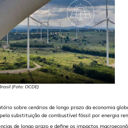
rasil (Foto: OCDE)
ório sobre cenários de longo prazo da economia global
ela substituição de combustível fóssil por energia ren
dências de longo prazo e define os impactos macroeco