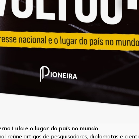
verno Lula e o lugar do país no mundo
l reúne artigos de pesquisadores, diplomatas e cientis