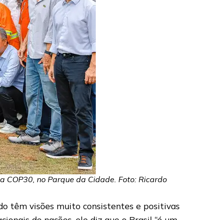
da COP30, no Parque da Cidade. Foto: Ricardo
o têm visões muito consistentes e positivas
cionais de nações, ele diz que o Brasil “é um