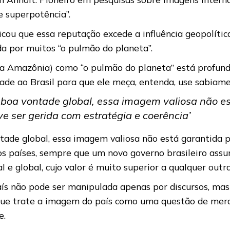
 superpotência”.
licou que essa reputação excede a influência geopolític
da por muitos “o pulmão do planeta”.
 da Amazônia) como “o pulmão do planeta” está profun
de ao Brasil para que ele meça, entenda, use sabiame
 boa vontade global, essa imagem valiosa não e
e ser gerida com estratégia e coerência’
tade global, essa imagem valiosa não está garantida 
 dos países, sempre que um novo governo brasileiro as
l e global, cujo valor é muito superior a qualquer outr
ís não pode ser manipulada apenas por discursos, mas 
 que trate a imagem do país como uma questão de mer
e.