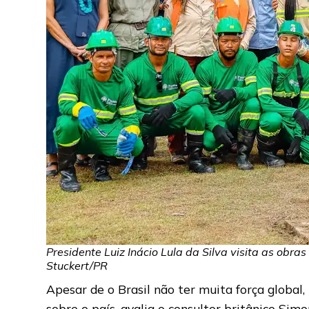
Presidente Luiz Inácio Lula da Silva visita as ob
Stuckert/PR
Apesar de o Brasil não ter muita força globa
sobre o país, avalia o consultor britânico Sim