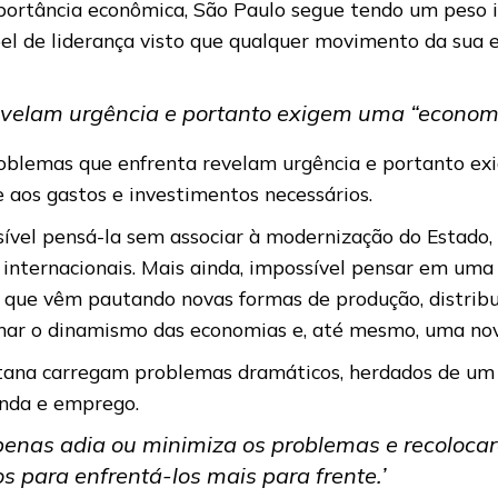
ortância econômica, São Paulo segue tendo um peso i
pel de liderança visto que qualquer movimento da sua
evelam urgência e portanto exigem uma “econom
roblemas que enfrenta revelam urgência e portanto e
te aos gastos e investimentos necessários.
vel pensá-la sem associar à modernização do Estado, 
 internacionais. Mais ainda, impossível pensar em um
as que vêm pautando novas formas de produção, distrib
nar o dinamismo das economias e, até mesmo, uma nov
itana carregam problemas dramáticos, herdados de um 
enda e emprego.
apenas adia ou minimiza os problemas e recoloca
s para enfrentá-los mais para frente.’