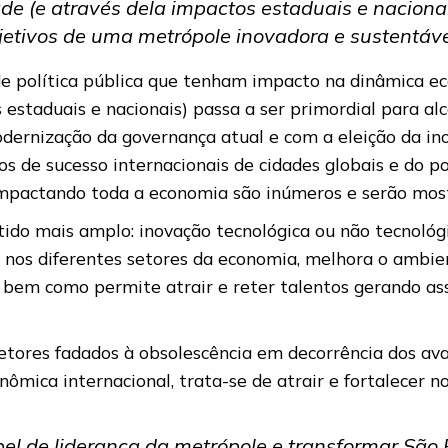
ade (e através dela impactos estaduais e naciona
jetivos de uma metrópole inovadora e sustentáve
de política pública que tenham impacto na dinâmica ec
s estaduais e nacionais) passa a ser primordial para a
 modernização da governança atual e com a eleição da 
s de sucesso internacionais de cidades globais e do p
pactando toda a economia são inúmeros e serão most
tido mais amplo: inovação tecnológica ou não tecnológi
o nos diferentes setores da economia, melhora o ambien
s, bem como permite atrair e reter talentos gerando a
etores fadados à obsolescência em decorrência dos ava
mica internacional, trata-se de atrair e fortalecer n
apel de liderança da metrópole e transformar Sã