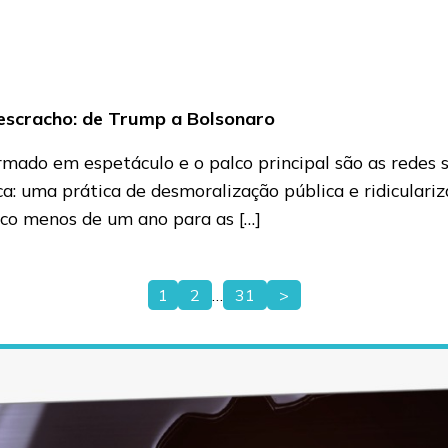
o escracho: de Trump a Bolsonaro
mado em espetáculo e o palco principal são as redes so
ca: uma prática de desmoralização pública e ridiculari
uco menos de um ano para as […]
1
2
…
31
>
Paginação
de
posts