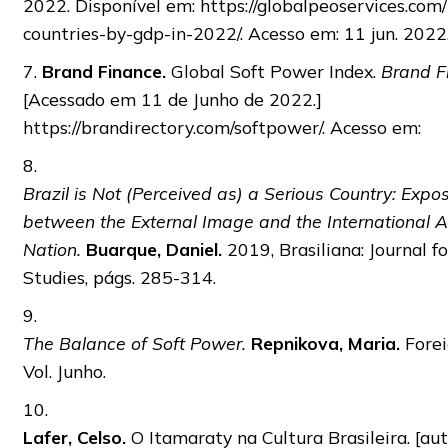
2022. Disponível em: https://globalpeoservices.com
countries-by-gdp-in-2022/. Acesso em: 11 jun. 2022
7.
Brand Finance.
Global Soft Power Index.
Brand F
[Acessado em 11 de Junho de 2022.]
https://brandirectory.com/softpower/. Acesso em:
8.
Brazil is Not (Perceived as) a Serious Country: Exp
between the External Image and the International A
Nation.
Buarque, Daniel.
2019, Brasiliana: Journal fo
Studies, págs. 285-314.
9.
The Balance of Soft Power.
Repnikova, Maria.
Forei
Vol. Junho.
10.
Lafer, Celso.
O Itamaraty na Cultura Brasileira. [aut.