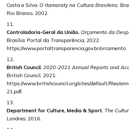
Costa e Silva.
O Itamaraty na Cultura Brasileira.
Bras
Rio Branco, 2002.
11.
Controladoria-Geral da União.
Orçamento da Despe
Brasília: Portal da Transparência, 2022.
https://www.portaltransparencia.gov.br/orcamento
12.
British Council.
2020-2021 Annual Reports and Acc
British Council, 2021.
https://www.britishcouncil.org/sites/default/files/a
21.pdf.
13.
Department for Culture, Media & Sport.
The Cultu
Londres: 2016.