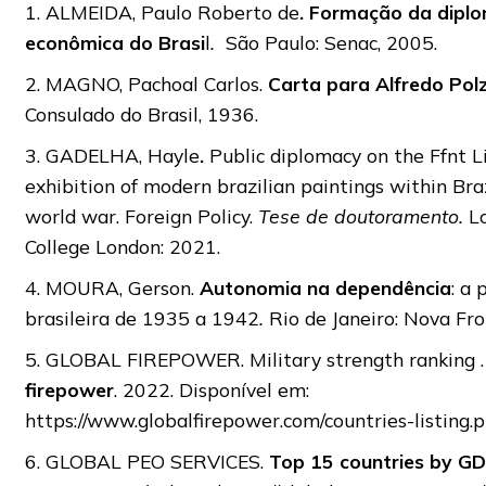
1.
ALMEIDA, Paulo Roberto de
.
Formação da diplo
econômica do Brasi
l
.
São Paulo: Senac, 2005.
2. MAGNO, Pachoal Carlos.
Carta para Alfredo Polz
Consulado do Brasil, 1936.
3. GADELHA, Hayle
.
Public diplomacy on the Ffnt Li
exhibition of modern brazilian paintings within Braz
world war. Foreign Policy.
Tese de doutoramento.
L
College London: 2021.
4. MOURA, Gerson.
Autonomia na dependência
: a 
brasileira de 1935 a 1942
.
Rio de Janeiro: Nova Fro
5.
GLOBAL FIREPOWER.
Military strength ranking 
firepower
.
2022. Disponível em:
https://www.globalfirepower.com/countries-listing.p
6. GLOBAL PEO SERVICES.
Top 15 countries by GD