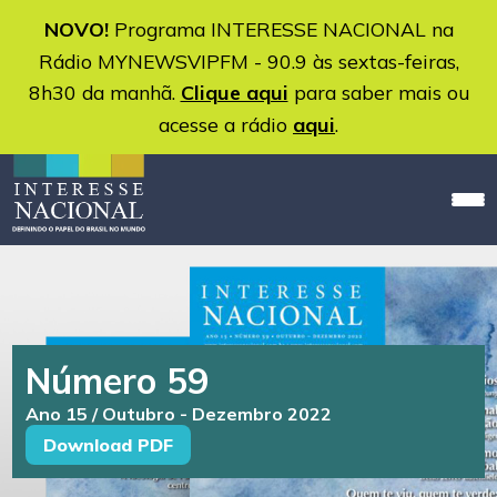
NOVO!
Programa INTERESSE NACIONAL na
Rádio MYNEWSVIPFM - 90.9 às sextas-feiras,
8h30 da manhã.
Clique aqui
para saber mais ou
acesse a rádio
aqui
.
Número 59
Ano 15 / Outubro - Dezembro 2022
Download PDF