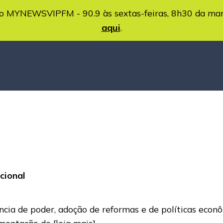
MYNEWSVIPFM - 90.9 às sextas-feiras, 8h30 da ma
aqui
.
cional
ncia de poder, adoção de reformas e de políticas econô
lementação de
[leia mais]