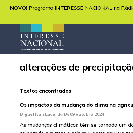
NOVO!
Programa INTERESSE NACIONAL na Rádio 
alterações de precipitaçã
Textos encontrados
Os impactos da mudança do clima na agricul
Miguel Ivan Lacerda De
09 outubro 2024
As mudanças climáticas têm se tornado um dos
colocando em risco a sobrevivência da
[leia ma