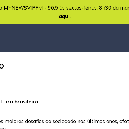
MYNEWSVIPFM - 90.9 às sextas-feiras, 8h30 da ma
aqui
.
o
tura brasileira
 maiores desafios da sociedade nos últimos anos, afe
is]