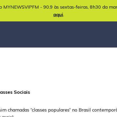
MYNEWSVIPFM - 90.9 às sextas-feiras, 8h30 da ma
aqui
.
lasses Sociais
assim chamadas “classes populares” no Brasil contempo
a mais]