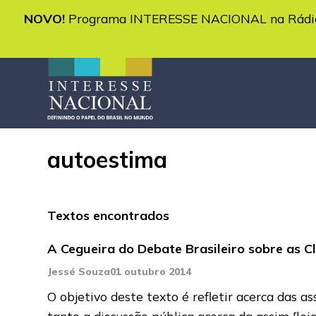
NOVO!
Programa INTERESSE NACIONAL na Rádio 
autoestima
Textos encontrados
A Cegueira do Debate Brasileiro sobre as C
Jessé Souza
01 outubro 2014
O objetivo deste texto é refletir acerca das 
tanto a discussão pública acerca da assim
[lei