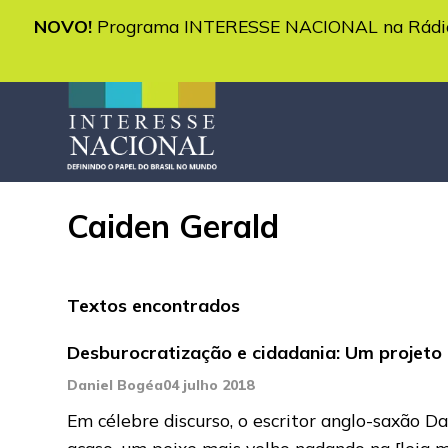
NOVO!
Programa INTERESSE NACIONAL na Rádio 
Caiden Gerald
Textos encontrados
Desburocratização e cidadania: Um projeto 
Daniel Bogéa
04 julho 2018
Em célebre discurso, o escritor anglo-saxão D
acaso, um peixe mais velho nadando na
[leia 