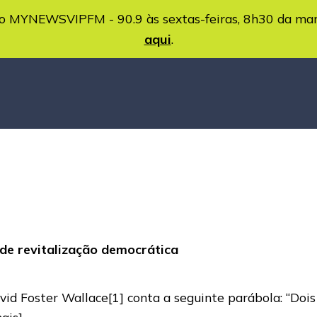
MYNEWSVIPFM - 90.9 às sextas-feiras, 8h30 da ma
aqui
.
de revitalização democrática
avid Foster Wallace[1] conta a seguinte parábola: “Doi
mais]