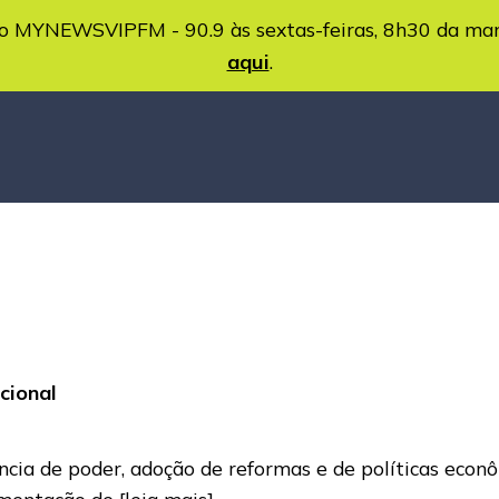
MYNEWSVIPFM - 90.9 às sextas-feiras, 8h30 da ma
aqui
.
cional
ncia de poder, adoção de reformas e de políticas econô
lementação de
[leia mais]