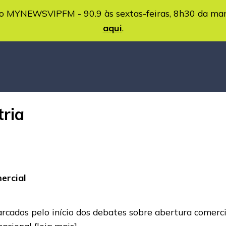
MYNEWSVIPFM - 90.9 às sextas-feiras, 8h30 da ma
aqui
.
tria
ercial
ados pelo início dos debates sobre abertura comercial
nacional
[leia mais]