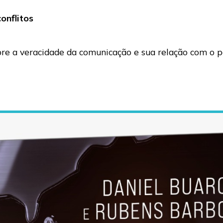
onflitos
bre a veracidade da comunicação e sua relação com o p