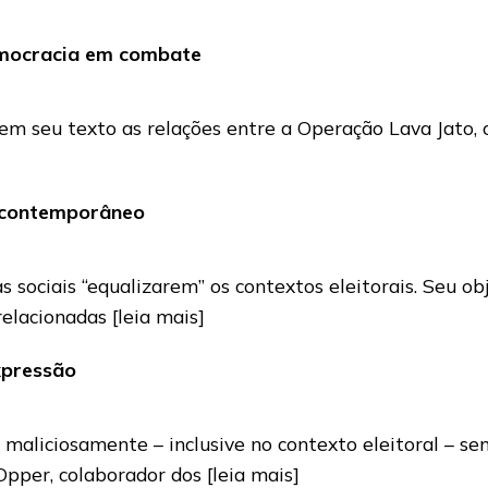
emocracia em combate
m seu texto as relações entre a Operação Lava Jato, 
l contemporâneo
s sociais “equalizarem” os contextos eleitorais. Seu ob
 relacionadas
[leia mais]
xpressão
 maliciosamente – inclusive no contexto eleitoral – 
 Opper, colaborador dos
[leia mais]