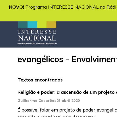
NOVO!
Programa INTERESSE NACIONAL na Rádio 
evangélicos - Envolviment
Textos encontrados
Religião e poder: a ascensão de um projeto 
Guilherme Casarões
03 abril 2020
É possível falar em projeto de poder evangél
com a fé evangélica (hoje
[leia mais]