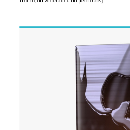
tráfico, da violência e da
[leia mais]