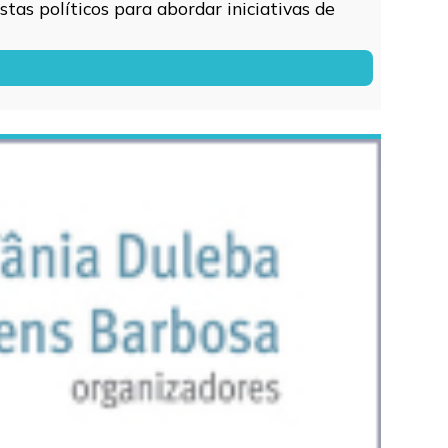
tas políticos para abordar iniciativas de