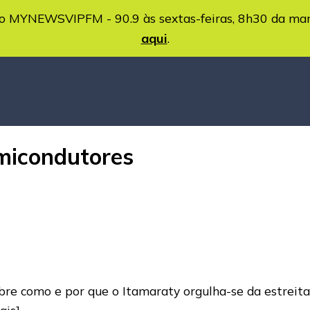
MYNEWSVIPFM - 90.9 às sextas-feiras, 8h30 da ma
aqui
.
emicondutores
obre como e por que o Itamaraty orgulha-se da estrei
ais]