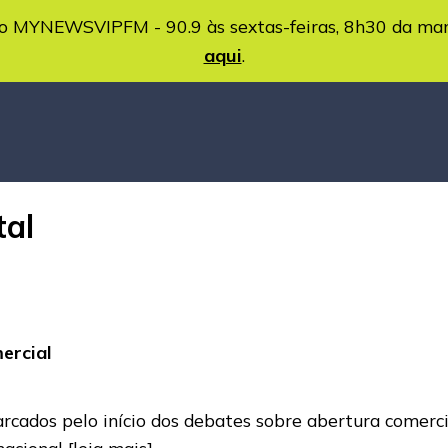
MYNEWSVIPFM - 90.9 às sextas-feiras, 8h30 da ma
aqui
.
tal
ercial
ados pelo início dos debates sobre abertura comercial
nacional
[leia mais]