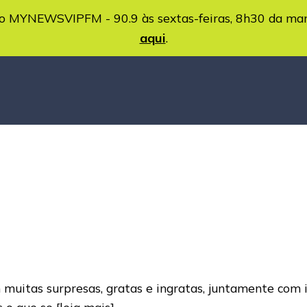
MYNEWSVIPFM - 90.9 às sextas-feiras, 8h30 da ma
aqui
.
 muitas surpresas, gratas e ingratas, juntamente com 
s o que se
[leia mais]