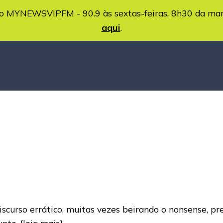
MYNEWSVIPFM - 90.9 às sextas-feiras, 8h30 da ma
aqui
.
 discurso errático, muitas vezes beirando o nonsense, 
unto,
[leia mais]