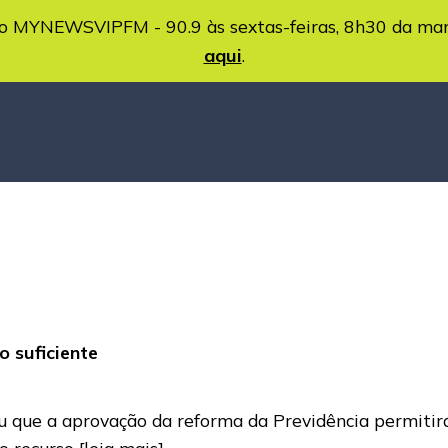
MYNEWSVIPFM - 90.9 às sextas-feiras, 8h30 da ma
aqui
.
o suficiente
u que a aprovação da reforma da Previdência permiti
mo recurso
[leia mais]