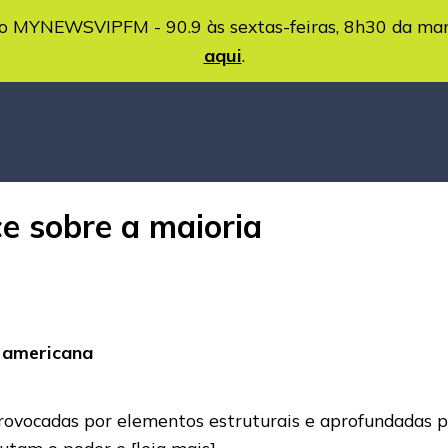
MYNEWSVIPFM - 90.9 às sextas-feiras, 8h30 da ma
aqui
.
e sobre a maioria
a americana
rovocadas por elementos estruturais e aprofundadas pe
sputam o poder e
[leia mais]