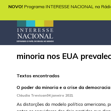
NOVO!
Programa INTERESSE NACIONAL na Rádio 
minoria nos EUA prevalec
Textos encontrados
O poder da minoria e a crise da democraci
Cláudia Trevisan
04 janeiro 2021
As distorções do modelo político americano, p
entre os seguidores dos dois partidos que di