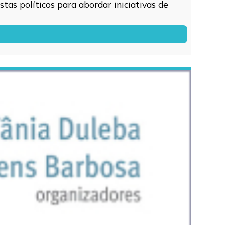
tas políticos para abordar iniciativas de